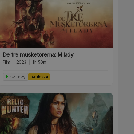
De tre musketörerna: Milady
Film
|
2023
|
1h 50m
SVT Play
IMDb: 6.4