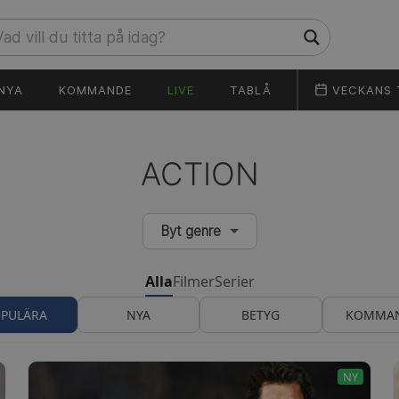
NYA
KOMMANDE
LIVE
TABLÅ
VECKANS 
ACTION
Byt genre
Alla
Filmer
Serier
PULÄRA
NYA
BETYG
KOMMA
NY