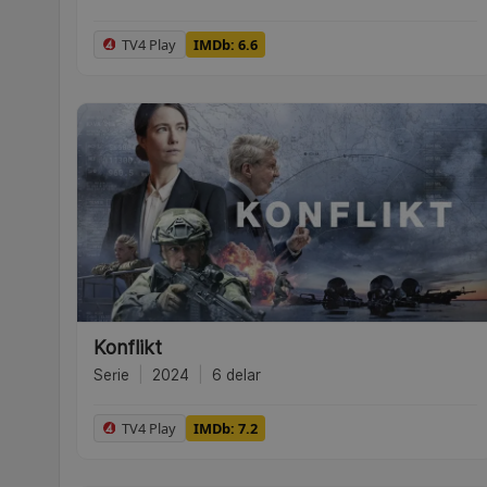
TV4 Play
IMDb: 6.6
Konflikt
Serie
|
2024
|
6 delar
TV4 Play
IMDb: 7.2