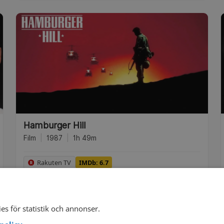
Hamburger Hill
Film
|
1987
|
1h 49m
Rakuten TV
IMDb: 6.7
es för statistik och annonser.