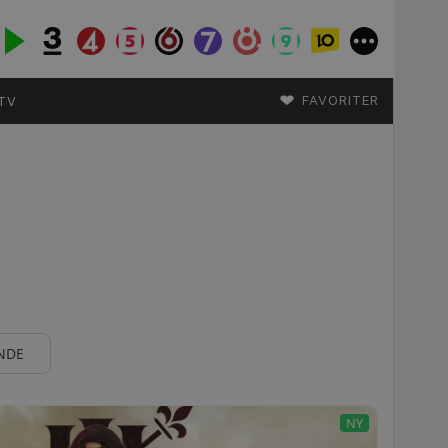
♥
FAVORITER
TV
NDE
NY