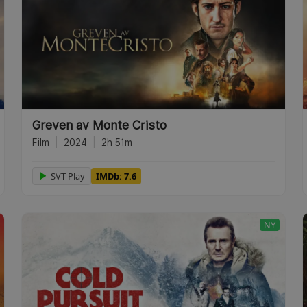
Greven av Monte Cristo
Film
|
2024
|
2h 51m
SVT Play
IMDb: 7.6
NY