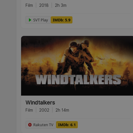
Film
|
2018
|
2h 3m
SVT Play
IMDb: 5.9
Windtalkers
Film
|
2002
|
2h 14m
Rakuten TV
IMDb: 6.1