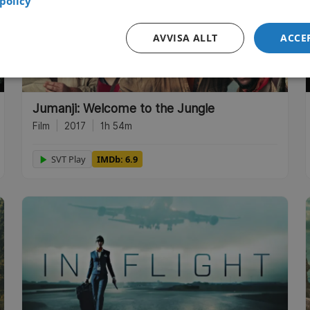
policy
AVVISA ALLT
ACCE
Jumanji: Welcome to the Jungle
Film
|
2017
|
1h 54m
SVT Play
IMDb: 6.9