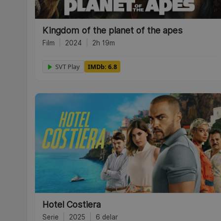
Kingdom of the planet of the apes
Film
|
2024
|
2h 19m
SVT Play
IMDb: 6.8
Hotel Costiera
Serie
|
2025
|
6 delar