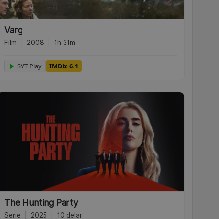
Varg
Film
|
2008
|
1h 31m
SVT Play
IMDb: 6.1
The Hunting Party
Serie
|
2025
|
10 delar