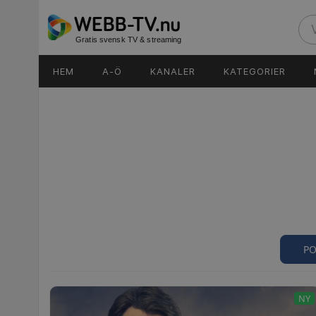
Gratis svensk TV & streaming
HEM
A-Ö
KANALER
KATEGORIER
PO
NY