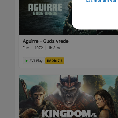
Läs mer om vår 
Aguirre - Guds vrede
Film
|
1972
|
1h 31m
SVT Play
IMDb: 7.8