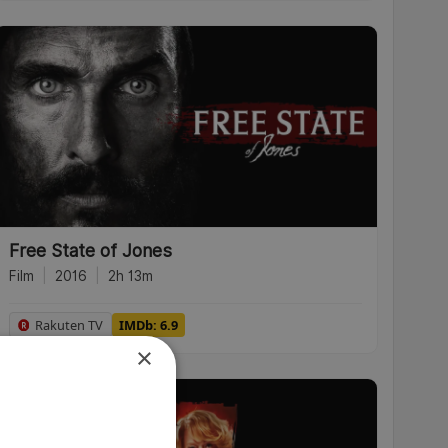
Free State of Jones
Film
|
2016
|
2h 13m
Rakuten TV
IMDb: 6.9
×