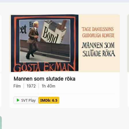
Mannen som slutade röka
Film
|
1972
|
1h 40m
SVT Play
IMDb: 6.5