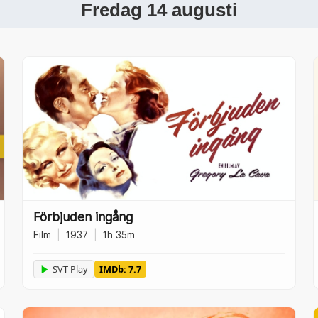
Fredag 14 augusti
Förbjuden ingång
Film
|
1937
|
1h 35m
SVT Play
IMDb: 7.7