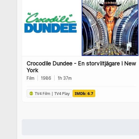
Crocodile Dundee - En storviltjägare i New
York
Film
|
1986
|
1h 37m
TV4 Film | TV4 Play
IMDb: 6.7