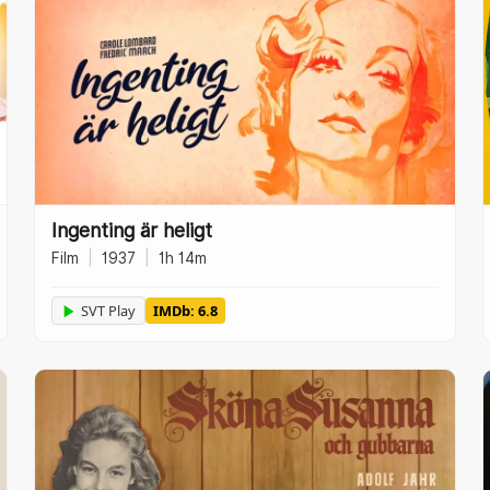
Ingenting är heligt
Film
|
1937
|
1h 14m
SVT Play
IMDb: 6.8