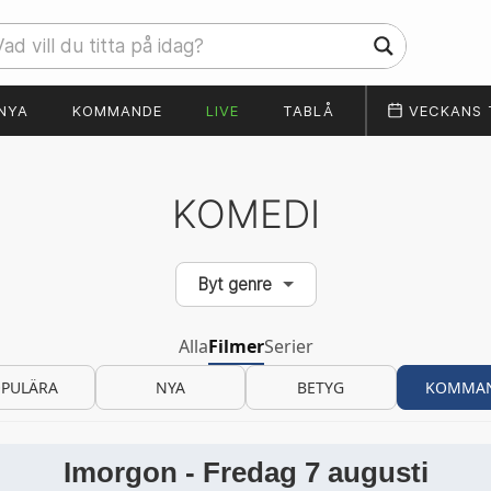
NYA
KOMMANDE
LIVE
TABLÅ
VECKANS 
KOMEDI
Byt genre
Alla
Filmer
Serier
PULÄRA
NYA
BETYG
KOMMA
Imorgon - Fredag 7 augusti