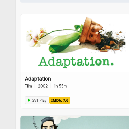
Adaptation
Film
|
2002
|
1h 55m
SVT Play
IMDb: 7.6