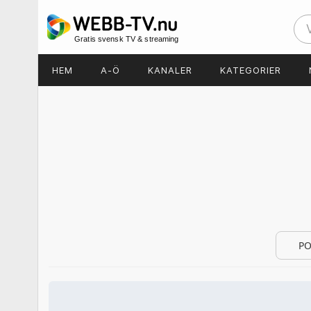
Gratis svensk TV & streaming
HEM
A-Ö
KANALER
KATEGORIER
PO