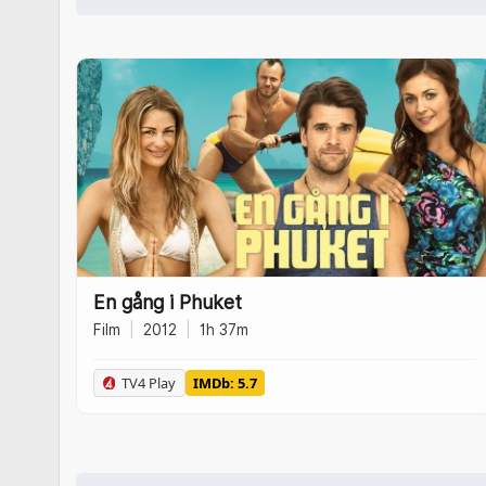
En gång i Phuket
Film
|
2012
|
1h 37m
TV4 Play
IMDb: 5.7