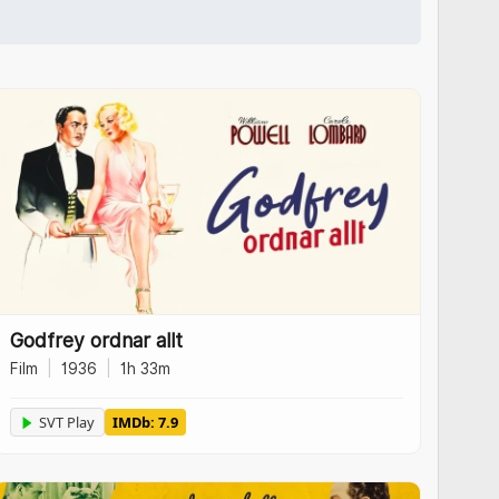
Godfrey ordnar allt
Film
|
1936
|
1h 33m
SVT Play
IMDb: 7.9