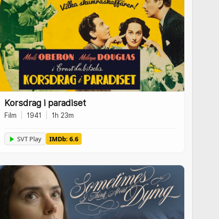
Korsdrag i paradiset
Film
|
1941
|
1h 23m
SVT Play
IMDb: 6.6