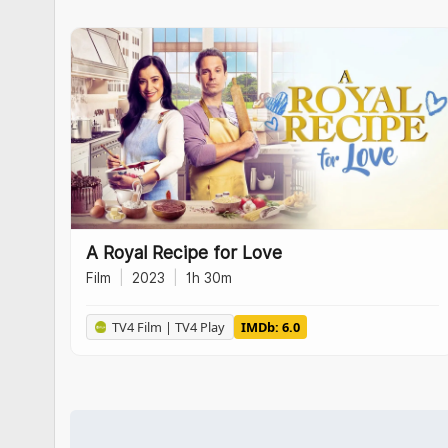
A Royal Recipe for Love
Film
|
2023
|
1h 30m
TV4 Film | TV4 Play
IMDb: 6.0