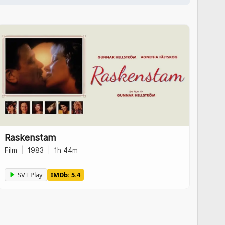
Raskenstam
Film
|
1983
|
1h 44m
SVT Play
IMDb: 5.4