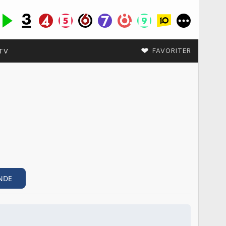
♥
FAVORITER
TV
NDE