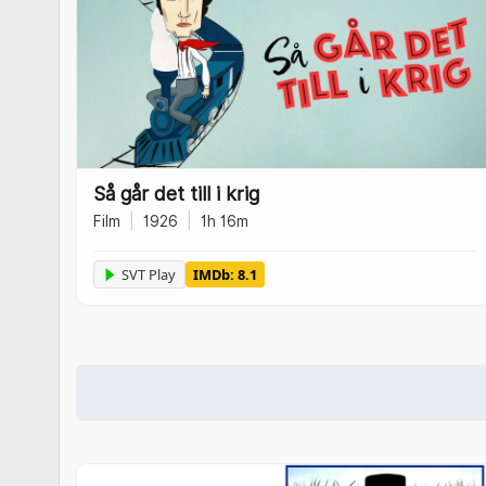
Så går det till i krig
Film
|
1926
|
1h 16m
SVT Play
IMDb: 8.1