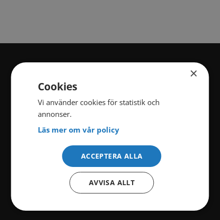
×
KATEGORIER
Cookies
Vi använder cookies för statistik och
annonser.
Film
Serier
Läs mer om vår policy
Dokumentär
Krim
ACCEPTERA ALLA
Nöje
Reality
AVVISA ALLT
Sport
Alla kategorier