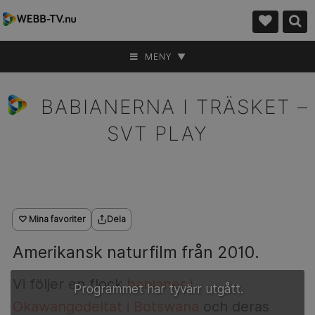
MENY ▼
BABIANERNA I TRÄSKET –
SVT PLAY
♡ Mina favoriter
Dela
Amerikansk naturfilm från 2010.
Vi följer en flock
babianer i
Programmet har tyvärr utgått.
Okawangodeltat i Botswana
och deras