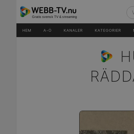
Gratis svensk TV & streaming
HEM
A-Ö
KANALER
KATEGORIER
H
RÄDD