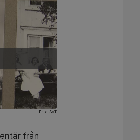
Foto: SVT
entär från