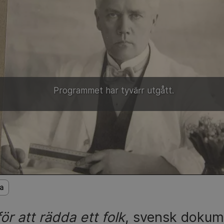
Programmet har tyvärr utgått.
a
ör att rädda ett folk
, svensk dokum