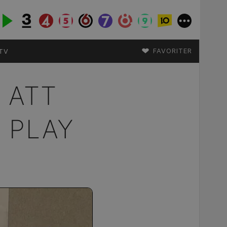
♥
FAVORITER
TV
 ATT
 PLAY