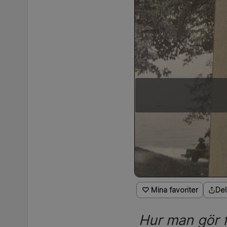
♡ Mina favoriter
Del
Hur man gör f