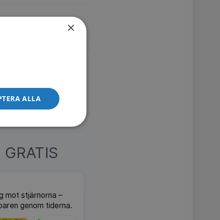
×
PTERA ALLA
 GRATIS
g mot stjärnorna –
paren genom tiderna.