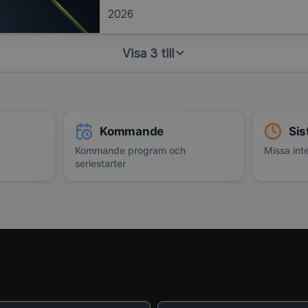
2026
Visa 3 till
Kommande
Sis
Kommande program och
Missa inte
seriestarter