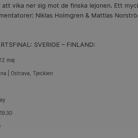
tt vika ner sig mot de finska lejonen. Ett myc
entatorer: Niklas Holmgren & Mattias Norströ
TSFINAL: SVERIGE – FINLAND:
22 maj
na | Ostrava, Tjeckien
lay
19.30
0