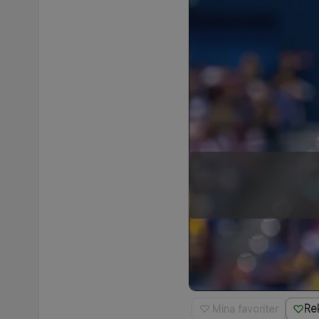
Re
♡ Mina favoriter