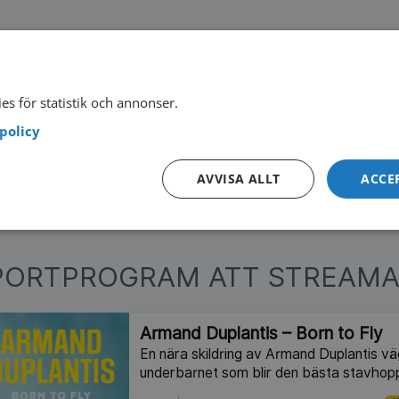
final: Sverige – Finland
på
iihf.com
es för statistik och annonser.
V4 PLAY
policy
 gratis med reklam
AVVISA ALLT
ACCE
PORTPROGRAM ATT STREAMA
Armand Duplantis – Born to Fly
En nära skildring av Armand Duplantis vä
underbarnet som blir den bästa stavhop