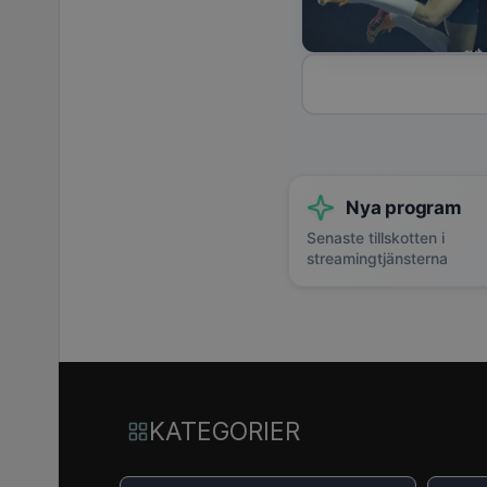
Nya program
Senaste tillskotten i
streamingtjänsterna
KATEGORIER