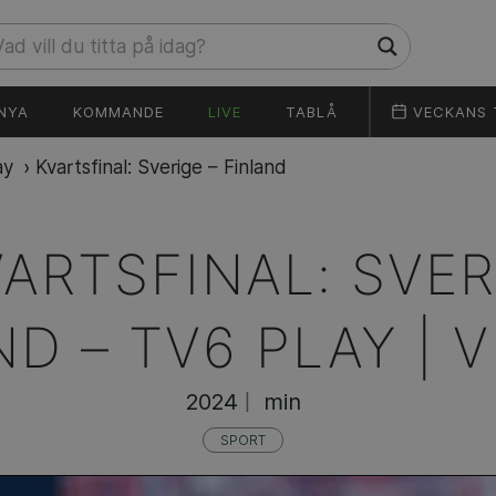
NYA
KOMMANDE
LIVE
TABLÅ
VECKANS 
ay
›
Kvartsfinal: Sverige – Finland
ARTSFINAL: SVER
ND –
TV6 PLAY | 
2024
min
|
SPORT