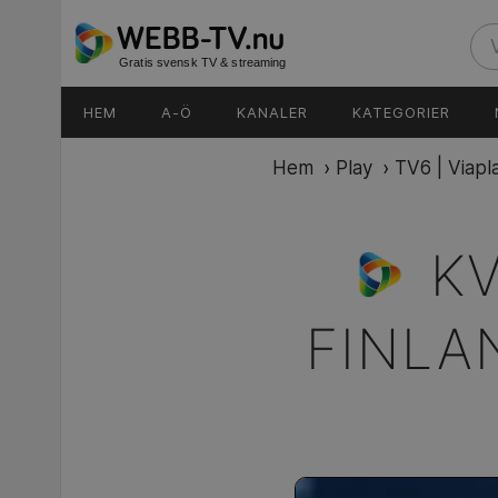
Gratis svensk TV & streaming
HEM
A-Ö
KANALER
KATEGORIER
Hem
›
Play
›
TV6 | Viapl
KV
FINLA