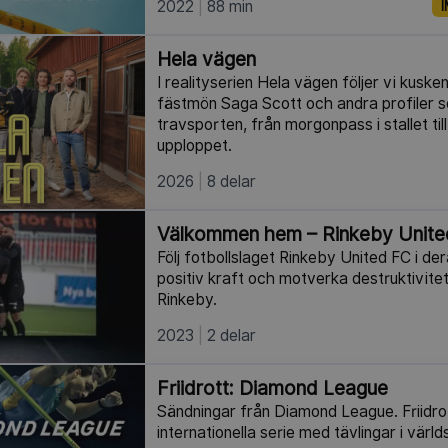
2022
88 min
I
Hela vägen
I realityserien Hela vägen följer vi kusken
fästmön Saga Scott och andra profiler s
travsporten, från morgonpass i stallet til
upploppet.
2026
8 delar
Välkommen hem – Rinkeby Unite
Följ fotbollslaget Rinkeby United FC i de
positiv kraft och motverka destruktivitet 
Rinkeby.
2023
2 delar
Friidrott: Diamond League
Sändningar från Diamond League. Friidr
internationella serie med tävlingar i värld