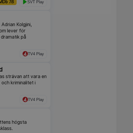
MDb 7.6
SVT Play
 Adrian Kolgjini,
om lever för
l dramatik på
TV4 Play
d
ras strävan att vara en
och kriminalitet i
TV4 Play
ottens högsta
sklass.