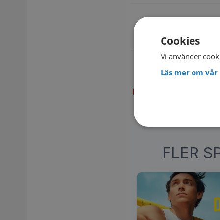
Läs mer om
Kvarts
Cookies
Vi använder cooki
STREAMING PÅ T
Läs mer om vår 
Se på TV4 Play –
FLER S