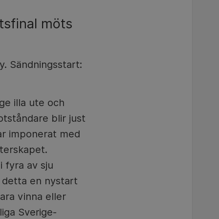
tsfinal möts
y. Sändningsstart:
e illa ute och
tståndare blir just
har imponerat med
sterskapet.
 fyra av sju
 detta en nystart
ara vinna eller
liga Sverige-