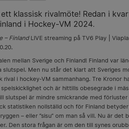
 ett klassisk rivalmöte! Redan i kvar
Finland i Hockey-VM 2024.
e – Finland
LIVE streaming på TV6 Play | Viapla
0.20.
len mellan Sverige och Finland! Finland var läng
a slutspel. Men nu står det klart att Sveriges mo
isk rival i hockey-VM sammanhang. Tre Kronor 
 spelskicklighet och är hittills obesegrade i mä
ill slutspel är mindre smickrande med förluster i
k statistiken nollställd och för Finland betyder
 ryggen – eller ”sisu” om man så vill. Nu är det b
er. Den stora frågan är om den till synes orubb