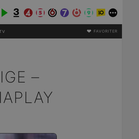
♥
FAVORITER
TV
IGE –
VIAPLAY