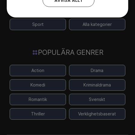
AVVISA ALLT
Nöje
Reality
Sport
Alla kategorier
POPULÄRA GENRER
Action
Drama
Komedi
Kriminaldrama
Romantik
Svenskt
Thriller
Verklighetsbaserat