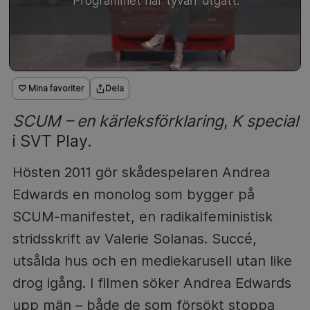
Programmet har tyvärr utgått.
♡ Mina favoriter
Dela
SCUM – en kärleksförklaring
,
K special
i SVT Play.
Hösten 2011 gör skådespelaren Andrea
Edwards en monolog som bygger på
SCUM-manifestet, en radikalfeministisk
stridsskrift av Valerie Solanas. Succé,
utsålda hus och en mediekarusell utan like
drog igång. I filmen söker Andrea Edwards
upp män – både de som försökt stoppa