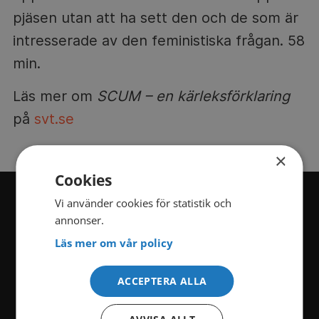
pjäsen utan att ha sett den och de som är
intresserade av den feministiska frågan. 58
min.
Läs mer om
SCUM – en kärleksförklaring
på
svt.se
×
Cookies
Vi använder cookies för statistik och
annonser.
KATEGORIER
Läs mer om vår policy
Film
Serier
ACCEPTERA ALLA
Dokumentär
Krim