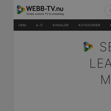
Gratis svensk TV & streaming
HEM
A-Ö
KANALER
KATEGORIER
S
LE
M