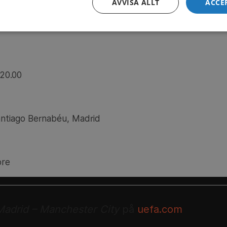
AVVISA ALLT
ACCE
PIONS LEAGUE: REAL MADRID – MANCHESTER
 20.00
Santiago Bernabéu, Madrid
ore
Madrid – Manchester City
på
uefa.com