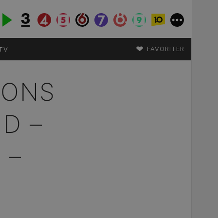
♥
FAVORITER
TV
IONS
D –
 –