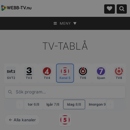
MENY ▼
TV-TABLÅ
SVT2
TV3
TV4
Kanal 5
TV6
Sjuan
TV8
‹
tor
6/8
Igår
7/8
Idag
8/8
Imorgon
9/8
›
mån
10
← Alla kanaler