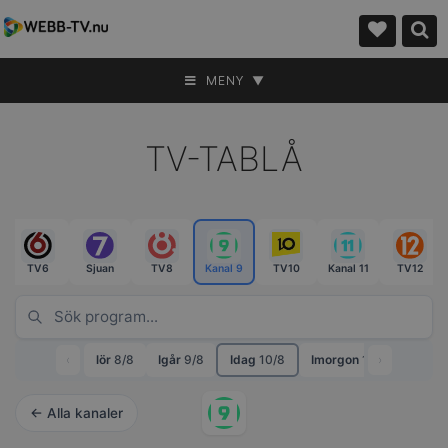
MENY ▼
TV-TABLÅ
TV6
Sjuan
TV8
Kanal 9
TV10
Kanal 11
TV12
‹
lör
8/8
Igår
9/8
Idag
10/8
Imorgon
11/8
›
ons
12
← Alla kanaler