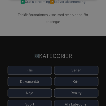
Gratis streaming
Kräver abonnemang
Tablåinformationen visas med reservation för
ändringar.
KATEGORIER
Film
Serier
Dokumentär
Krim
Nöje
Reality
Sport
Alla kategorier