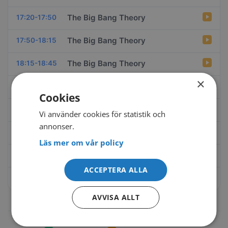
The Big Bang Theory
17:20-17:50
The Big Bang Theory
17:50-18:15
The Big Bang Theory
18:15-18:45
×
Golf: PGA-touren
18:45-00:00
Cookies
Södertäljepolisen
00:00-01:10
Vi använder cookies för statistik och
annonser.
Gärdsgårdsserien
01:10-01:30
Läs mer om vår policy
Basket: NBA Cup herrar
01:30-04:00
ACCEPTERA ALLA
Södertäljepolisen
04:00-05:00
AVVISA ALLT