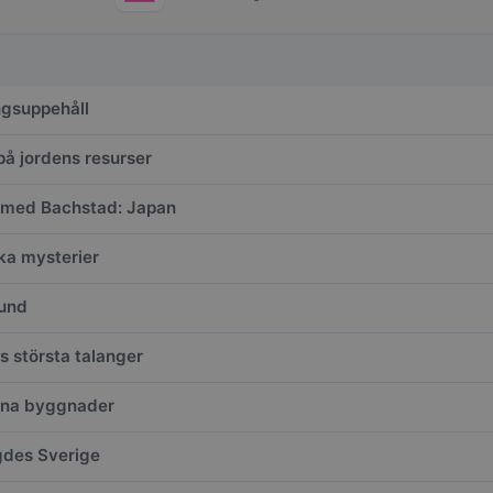
gsuppehåll
på jordens resurser
 med Bachstad: Japan
ska mysterier
und
s största talanger
vna byggnader
des Sverige