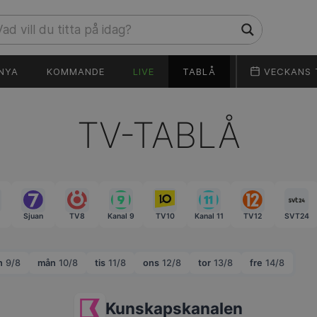
NYA
KOMMANDE
LIVE
TABLÅ
VECKANS 
TV-TABLÅ
Sjuan
TV8
Kanal 9
TV10
Kanal 11
TV12
SVT24
n
9/8
mån
10/8
tis
11/8
ons
12/8
tor
13/8
fre
14/8
Kunskapskanalen