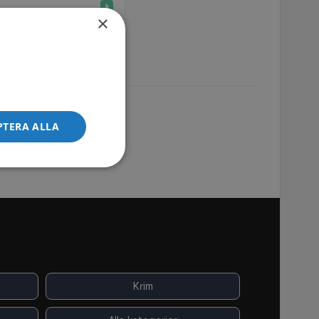
×
PTERA ALLA
Krim