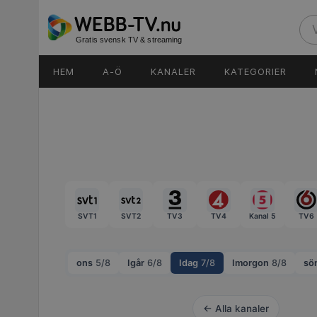
Gratis svensk TV & streaming
HEM
A-Ö
KANALER
KATEGORIER
SVT1
SVT2
TV3
TV4
Kanal 5
TV6
ons
5/8
Igår
6/8
Idag
7/8
Imorgon
8/8
sö
← Alla kanaler