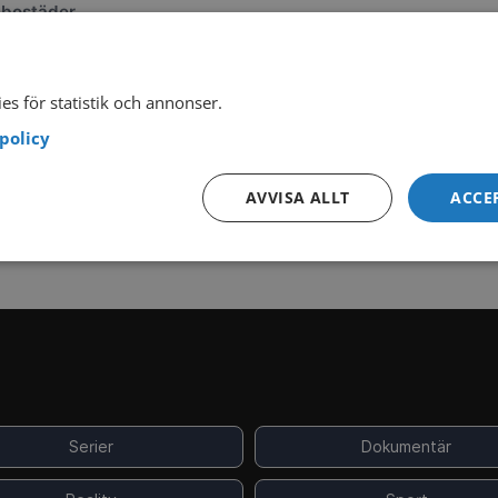
 bostäder
gsuppehåll
es för statistik och annonser.
policy
Gratis streaming
Kräver abonnemang
AVVISA ALLT
ACCE
Tablåinformationen visas med reservation för ändringar.
Serier
Dokumentär