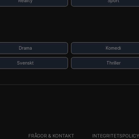
Reality
Sport
Drama
Komedi
Svenskt
Thriller
FRÅGOR & KONTAKT
INTEGRITETSPOLIC