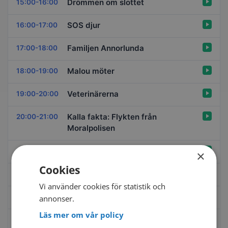
Drömmen om slottet
15:00-16:00
SOS djur
16:00-17:00
Familjen Annorlunda
17:00-18:00
Malou möter
18:00-19:00
Veterinärerna
19:00-20:00
Kalla fakta: Flykten från
20:00-21:00
Moralpolisen
Brottsjournalen
21:00-22:00
×
Cookies
Tjock-Steffe
22:00-23:00
Vi använder cookies för statistik och
Första hunddejten
23:00-00:00
annonser.
Läs mer om vår policy
Veterinärerna
00:00-01:00