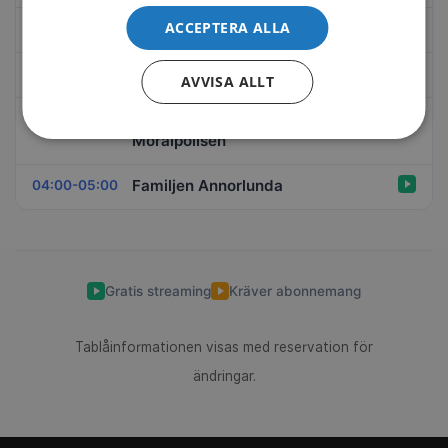
ACCEPTERA ALLA
Familjen Annorlunda
01:00-02:00
Bygglov
02:00-03:00
AVVISA ALLT
Kalla fakta: Flykten från
03:00-04:00
Moralpolisen
Familjen Annorlunda
04:00-05:00
Gratis streaming
Kräver abonnemang
Tablåinformationen visas med reservation för
ändringar.