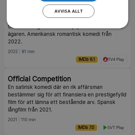
Fly Away with Me
AVVISA ALLT
Angies nya drömlägenhet hotas när en skadad
papegoja flyger in och stannar. Inga husdjur är
tillåtna men grannen Ted hjälper henne att hitta
ägaren. Amerikansk romantisk komedi från
2022.
2022
81 min
IMDb 6.1
TV4 Play
Official Competition
En satirisk komedi där en rik affärsman
bestämmer sig för att finansiera en prestigefylld
film för att lämna ett bestående arv. Spansk
långfilm från 2021.
2021
110 min
IMDb 7.0
SVT Play