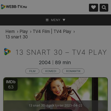
MENY ▼
Hem
›
Play
›
TV4 Film | TV4 Play
›
13 snart 30
13 SNART 30 –
TV4 PLAY
2004
89 min
|
FILM
KOMEDI
ROMANTIK
IMDb
6.3
13 snart 30 utgick tyvärr 2023-04-22