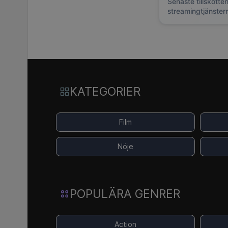
Senaste tillskotten
streamingtjänster
KATEGORIER
Film
Nöje
POPULÄRA GENRER
Action