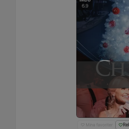
6.9
Re
♡ Mina favoriter