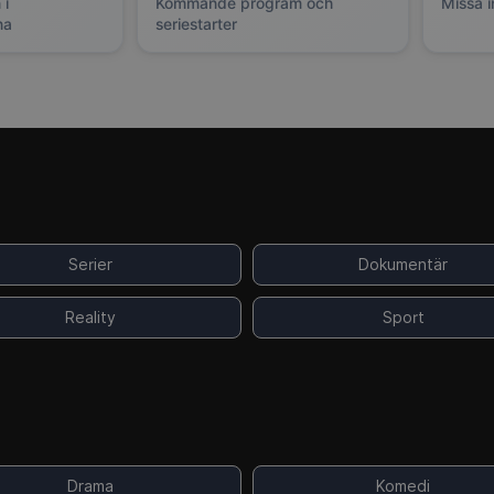
 i
Kommande program och
Missa i
na
seriestarter
Serier
Dokumentär
Reality
Sport
Drama
Komedi