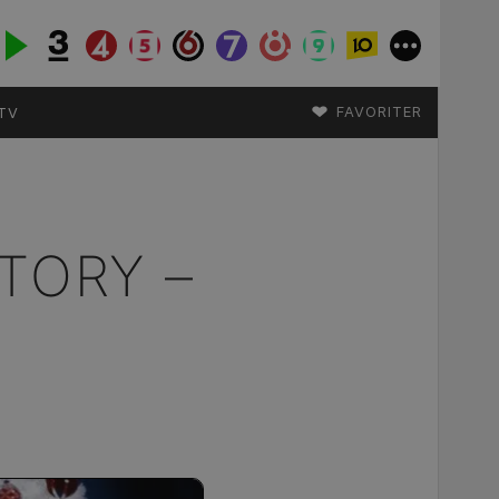
♥
FAVORITER
TV
TORY –