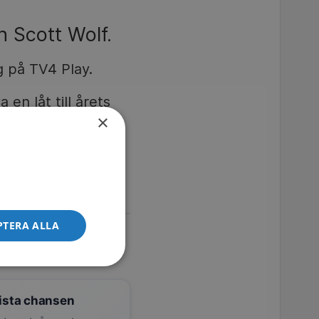
 Scott Wolf.
g på TV4 Play.
en låt till årets
×
de har en otrolig
PTERA ALLA
ista chansen