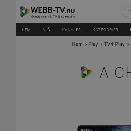
Gratis svensk TV & streaming
HEM
A-Ö
KANALER
KATEGORIER
Hem
›
Play
›
TV4 Play
›
A C
IMDb