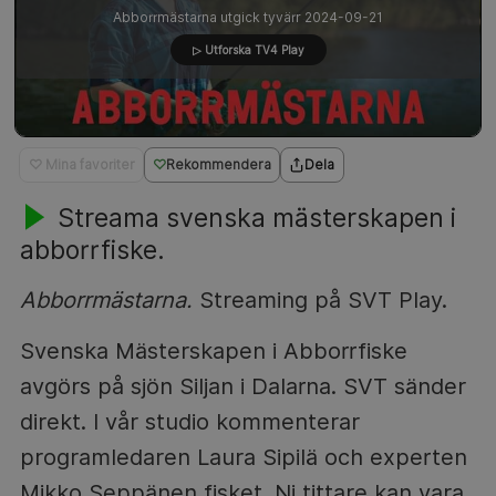
Abborrmästarna utgick tyvärr 2024-09-21
▷ Utforska TV4 Play
♡ Mina favoriter
Rekommendera
Dela
Streama svenska mästerskapen i
abborrfiske.
Abborrmästarna.
Streaming på SVT Play.
Svenska Mästerskapen i Abborrfiske
avgörs på sjön Siljan i Dalarna. SVT sänder
direkt. I vår studio kommenterar
programledaren Laura Sipilä och experten
Mikko Seppänen fisket. Ni tittare kan vara