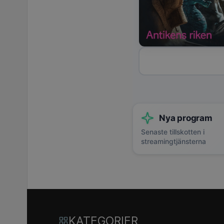
Nya program
Senaste tillskotten i
streamingtjänsterna
KATEGORIER