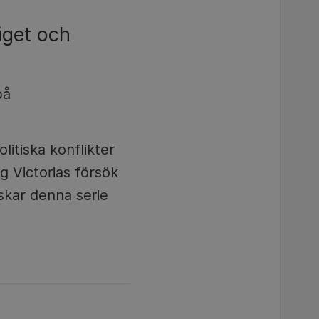
iget och
på
itiska konflikter
g Victorias försök
rskar denna serie