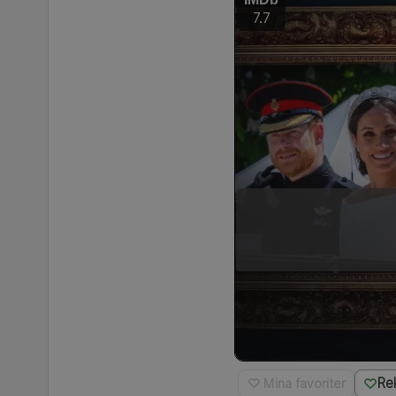
7.7
Re
♡ Mina favoriter