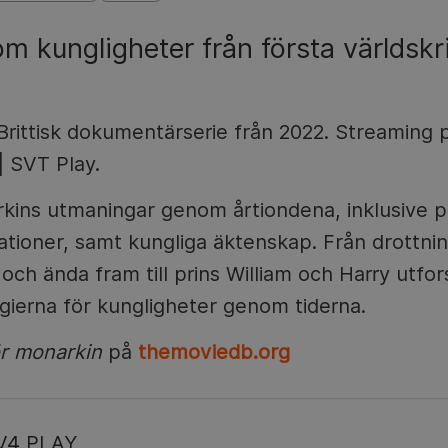
om kungligheter från första världskr
rittisk dokumentärserie från 2022. Streaming 
 SVT Play.
ins utmaningar genom årtiondena, inklusive pol
ationer, samt kungliga äktenskap. Från drottnin
och ända fram till prins William och Harry utfo
gierna för kungligheter genom tiderna.
ör monarkin
på
themoviedb.org
V4 PLAY