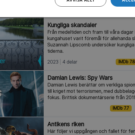
IMDb 6.0
Kungliga skandaler
Från medeltiden och fram till våra dagar 
kungahuset varit föremål för allehanda 
Suzannah Lipscomb undersöker kungliga
tiderna.
2023
4 delar
IMDb 7.8
Damian Lewis: Spy Wars
Damian Lewis berättar om verkliga spionfa
till kriget mot terrorismen, med dubbelag
fokus. Brittisk dokumentärserie från 201
IMDb 7.7
Antikens riken
Här följer vi uppgången och fallet för fem