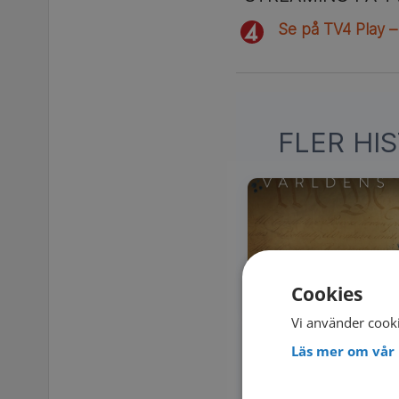
Se på TV4 Play –
FLER HI
Cookies
Vi använder cooki
Läs mer om vår 