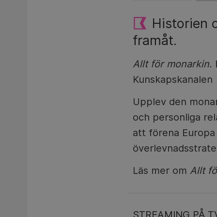
Historien 
framåt.
Allt för monarkin.
B
Kunskapskanalen |
Upplev den monark
och personliga rel
att förena Europa 
överlevnadsstrate
Läs mer om
Allt f
STREAMING PÅ T