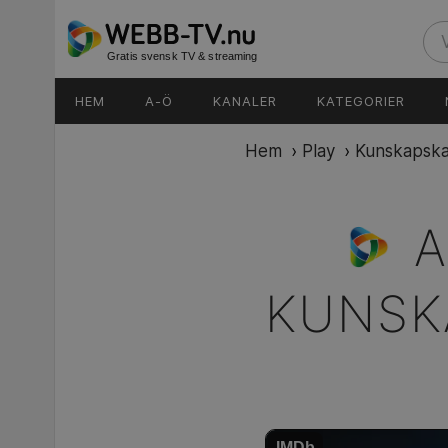
Gratis svensk TV & streaming
HEM
A-Ö
KANALER
KATEGORIER
Hem
›
Play
›
Kunskapska
A
KUNSK
IMDb