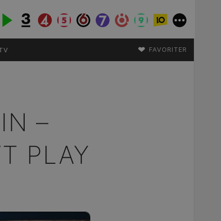
♥
FAVORITER
TV
IN –
T PLAY