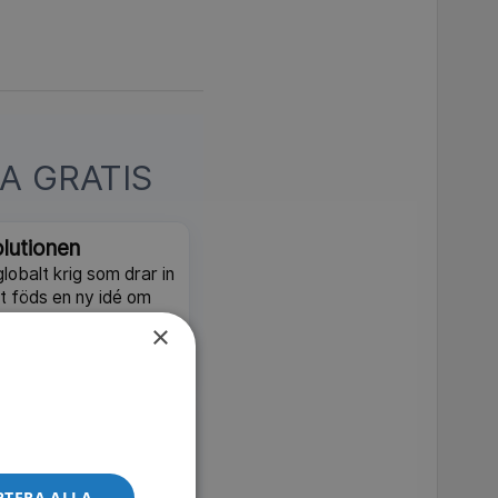
A GRATIS
lutionen
 globalt krig som drar in
t föds en ny idé om
×
MDb 8.5
SVT Play
världen för att
te och aztekernas
 2020.
PTERA ALLA