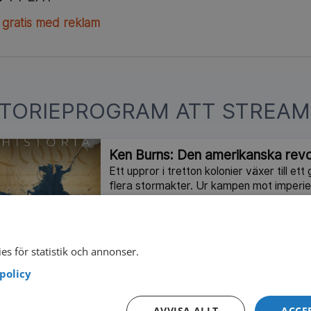
 gratis med reklam
STORIEPROGRAM ATT STREAM
Ken Burns: Den amerikanska revo
Ett uppror i tretton kolonier växer till ett
flera stormakter. Ur kampen mot imperie
frihet som kommer att förändra världen.
2025
6 delar
I
es för statistik och annonser.
Beyond Oak Island
policy
Skattjägarna från Oak Island ger sig ut i 
undersöka legender om kapten Kidds by
guld. Kanadensisk dokumentärserie från
AVVISA ALLT
ACCE