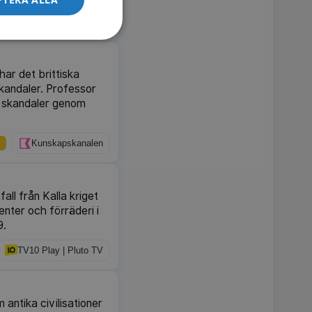
TV10 Play | Pluto TV
har det brittiska
skandaler. Professor
 skandaler genom
Kunskapskanalen
ll från Kalla kriget
enter och förräderi i
9.
TV10 Play | Pluto TV
 antika civilisationer