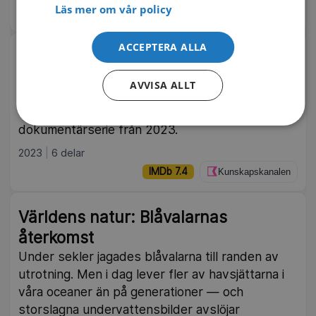
Läs mer om vår policy
IMDb 7.2
SVT Play
ACCEPTERA ALLA
Antikens riken
Här följer vi uppgången och fallet för fem antika
AVVISA ALLT
civilisationer och tar del av likheter och
skillnader mellan dem. Brittisk historisk
dokumentärserie från 2023.
2023
6 delar
IMDb 7.4
Kunskapskanalen
Världens natur: Blåvalarnas
återkomst
Under sekler jagades blåvalarna till randen av
utrotning. Men i dag lever fler av havsjättarna i
våra oceaner än på generationer — och
storslagna undervattensbilder avslöjar