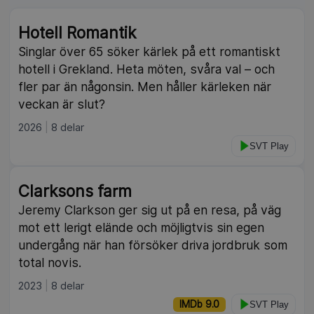
Hotell Romantik
Singlar över 65 söker kärlek på ett romantiskt
hotell i Grekland. Heta möten, svåra val – och
fler par än någonsin. Men håller kärleken när
veckan är slut?
2026
8 delar
SVT Play
Clarksons farm
Jeremy Clarkson ger sig ut på en resa, på väg
mot ett lerigt elände och möjligtvis sin egen
undergång när han försöker driva jordbruk som
total novis.
2023
8 delar
IMDb 9.0
SVT Play