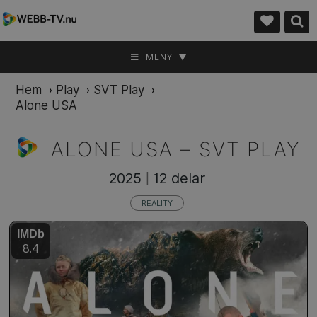
MENY ▼
Hem
›
Play
›
SVT Play
›
Alone USA
ALONE USA –
SVT PLAY
2025
12 delar
|
REALITY
IMDb
8.4