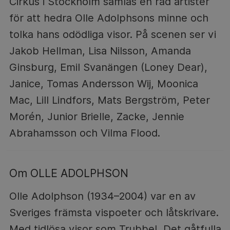
Cirkus i Stockholm samlas en rad artister
för att hedra Olle Adolphsons minne och
tolka hans odödliga visor. På scenen ser vi
Jakob Hellman, Lisa Nilsson, Amanda
Ginsburg, Emil Svanängen (Loney Dear),
Janice, Tomas Andersson Wij, Moonica
Mac, Lill Lindfors, Mats Bergström, Peter
Morén, Junior Brielle, Zacke, Jennie
Abrahamsson och Vilma Flood.
Om OLLE ADOLPHSON
Olle Adolphson (1934–2004) var en av
Sveriges främsta vispoeter och låtskrivare.
Med tidlösa visor som Trubbel, Det gåtfulla