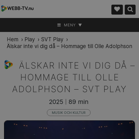
MENY ▼
Hem
›
Play
›
SVT Play
›
Älskar inte vi dig då – Hommage till Olle Adolphson
ÄLSKAR INTE VI DIG DÅ –
HOMMAGE TILL OLLE
ADOLPHSON –
SVT PLAY
2025
89 min
|
MUSIK OCH KULTUR