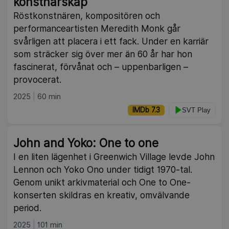
konstnärskap
Röstkonstnären, kompositören och
performanceartisten Meredith Monk går
svårligen att placera i ett fack. Under en karriär
som sträcker sig över mer än 60 år har hon
fascinerat, förvånat och – uppenbarligen –
provocerat.
2025
60 min
IMDb 7.3
SVT Play
John and Yoko: One to one
I en liten lägenhet i Greenwich Village levde John
Lennon och Yoko Ono under tidigt 1970-tal.
Genom unikt arkivmaterial och One to One-
konserten skildras en kreativ, omvälvande
period.
2025
101 min