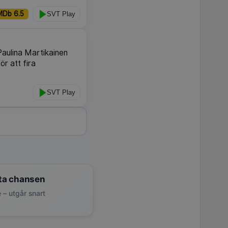
MDb 6.5
SVT Play
aulina Martikainen
ör att fira
SVT Play
ta chansen
 – utgår snart