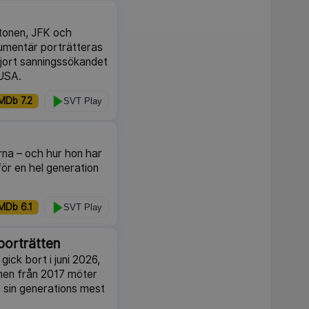
utonen, JFK och
kumentär porträtteras
jort sanningssökandet
 USA.
MDb 7.2
SVT Play
rna – och hur hon har
för en hel generation
MDb 6.1
SVT Play
porträtten
ick bort i juni 2026,
lmen från 2017 möter
v sin generations mest