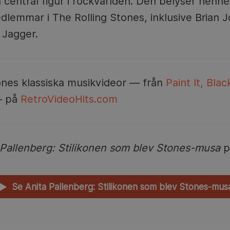
 central figur i rockvärlden. Den belyser henn
lemmar i The Rolling Stones, inklusive Brian J
 Jagger.
ones klassiska musikvideor — från
Paint It, Blac
 på
RetroVideoHits.com
 Pallenberg: Stilikonen som blev Stones-musa
p
Se Anita Pallenberg: Stilikonen som blev Stones-mus
▲