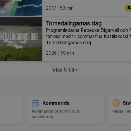
2017
53 min
I
Tornedalingarnas dag
Programledarna Rebecka Digervall och P
tar oss med till sommarfina Kattilakoski f
Tornedalingarnas dag.
2026
59 min
Visa 5 till
Kommande
Sis
Kommande program och
Missa inte
seriestarter