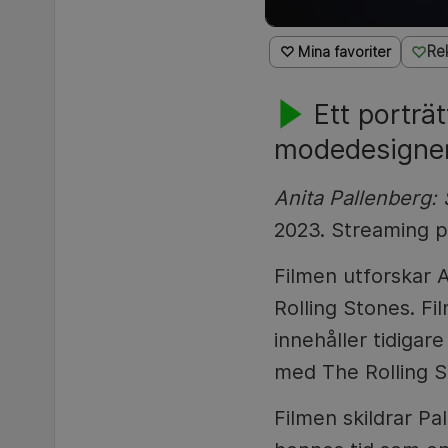
Re
♡ Mina favoriter
Ett porträ
modedesigner
Anita Pallenberg:
2023. Streaming p
Filmen utforskar A
Rolling Stones. F
innehåller tidigar
med The Rolling S
Filmen skildrar Pa