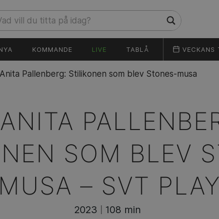
NYA
KOMMANDE
LIVE
TABLÅ
VECKANS 
Anita Pallenberg: Stilikonen som blev Stones-musa
ANITA PALLENBE
ONEN SOM BLEV 
MUSA –
SVT PLA
2023
108 min
|