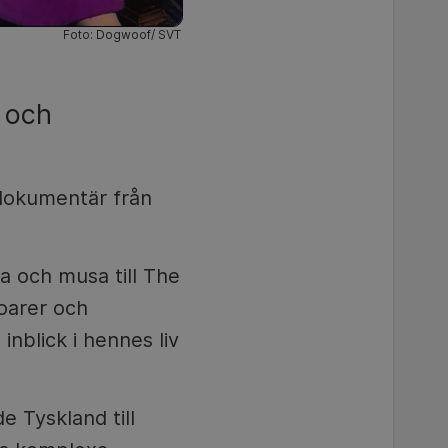
Foto: Dogwoof/ SVT
 och
okumentär från
a och musa till The
oarer och
nblick i hennes liv
e Tyskland till