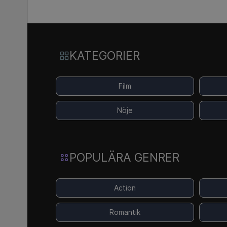
KATEGORIER
Film
Nöje
POPULÄRA GENRER
Action
Romantik