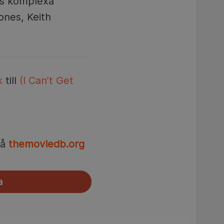
es komplexa
ones, Keith
k
till
(I Can’t Get
å
themoviedb.org
a