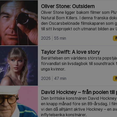
Oliver Stone: Outsidern
Oliver Stone ligger bakom filmer som Pl
Natural Born Killers. I denna franska do
den Oscarsbelönade filmskaparen som g
till sitt livsprojekt och utmanat bilden av
2025
55 min
I
Taylor Swift: A love story
Berättelsen om världens största popstjä
förvandlat sin livsdagbok till soundtrack 
unga kvinnor.
2026
47 min
I
David Hockney – från poolen till 
Den brittiske konstnären David Hockney g
en knapp månad före sin 89-årsdag. I fi
vi den då alltjämt aktive Hockney – en a
inflytelserika konstnärer.