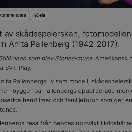
kommendera
Dela
tt av skådespelerskan, fotomodellen
n Anita Pallenberg (1942-2017).
 Stilikonen som blev Stones-musa.
Amerikansk d
å SVT Play.
nita Pallenbergs liv som modell, skådespelersk
ilmen bygger på Pallenbergs opublicerade mem
e osedda hemfilmer och familjefoton som ger en i
tones.
llenbergs resa från hennes uppväxt i krigshärjad