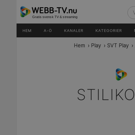
Gratis svensk TV & streaming
HEM
A-Ö
KANALER
KATEGORIER
Hem
›
Play
›
SVT Play
›
STILIK