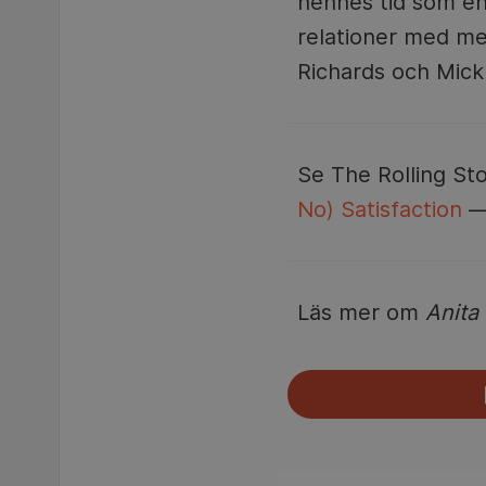
hennes tid som en
relationer med med
Richards och Mick
Se The Rolling St
No) Satisfaction
—
Läs mer om
Anita