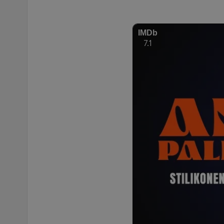
IMDb
7.1