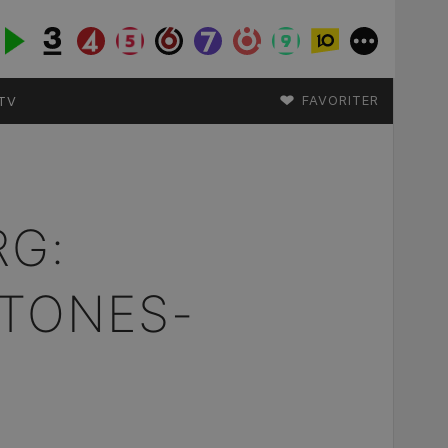
♥
FAVORITER
TV
RG:
STONES-
Y