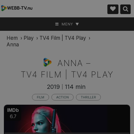
MENY ▼
Hem
›
Play
›
TV4 Film | TV4 Play
›
Anna
ANNA –
TV4 FILM | TV4 PLAY
2019
114 min
|
FILM
ACTION
THRILLER
IMDb
6.7