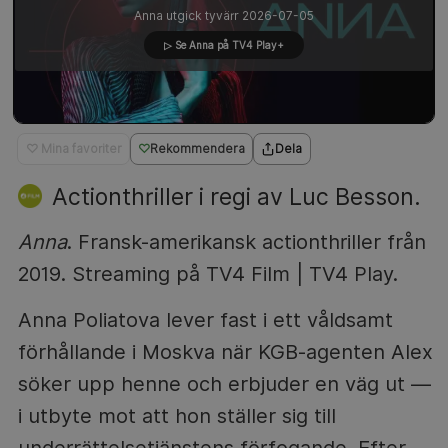
Anna utgick tyvärr 2026-07-05
▷ Se Anna på TV4 Play+
♡ Mina favoriter
Rekommendera
Dela
Actionthriller i regi av Luc Besson.
Anna
. Fransk-amerikansk actionthriller från
2019. Streaming på TV4 Film | TV4 Play.
Anna Poliatova lever fast i ett våldsamt
förhållande i Moskva när KGB-agenten Alex
söker upp henne och erbjuder en väg ut —
i utbyte mot att hon ställer sig till
underrättelsetjänstens förfogande. Efter