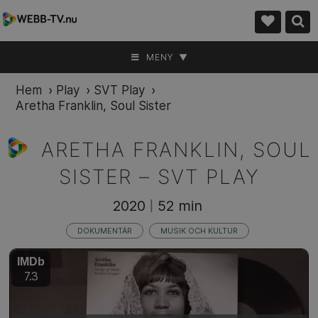
MENY ▼
Hem
›
Play
›
SVT Play
›
Aretha Franklin, Soul Sister
ARETHA FRANKLIN, SOUL
SISTER –
SVT PLAY
2020
52 min
|
DOKUMENTÄR
MUSIK OCH KULTUR
IMDb
7.3