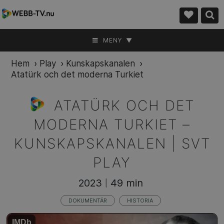
MENY ▼
Hem
›
Play
›
Kunskapskanalen
›
Atatürk och det moderna Turkiet
ATATÜRK OCH DET
MODERNA TURKIET –
KUNSKAPSKANALEN | SVT
PLAY
2023
49 min
|
DOKUMENTÄR
HISTORIA
IMDb