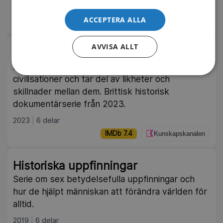
dokumentärserie från 2020.
ACCEPTERA ALLA
IMDb 6.0
TV10 Play | Pluto TV
AVVISA ALLT
Antikens riken
Här följer vi uppgången och fallet för fem antika
civilisationer och tar del av likheter och
skillnader mellan dem. Brittisk historisk
dokumentärserie från 2023.
2023
6 delar
IMDb 7.4
Kunskapskanalen
Historiska uppfinningar
Serie om sex betydelsefulla uppfinningar och
hur de hjälpt människan att förändra världen för
alltid.
2019
6 delar