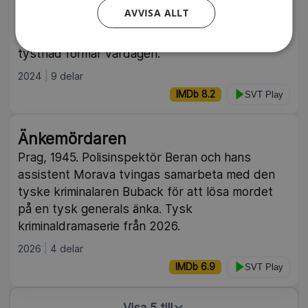
Price dras in i IRA:s underjordiska verksamhet
AVVISA ALLT
under en av Nordirlandskonfliktenens
blodigaste perioder – där försvinnanden och
tystnad formar vardagen.
2024
9 delar
IMDb 8.2
SVT Play
Änkemördaren
Prag, 1945. Polisinspektör Beran och hans
assistent Morava tvingas samarbeta med den
tyske kriminalaren Buback för att lösa mordet
på en tysk generals änka. Tysk
kriminaldramaserie från 2026.
2026
4 delar
IMDb 6.9
SVT Play
Visa 5 till