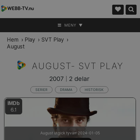
MENY ▼
Hem
›
Play
›
SVT Play
›
August
AUGUST- SVT PLAY
2007
2 delar
|
SERIER
DRAMA
HISTORISK
IMDb
6.1
August utgick tyvärr 2024-01-05