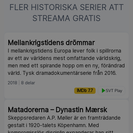
FLER HISTORISKA SERIER ATT
STREAMA GRATIS
Mellankrigstidens drömmar
I mellankrigstidens Europa lever folk i spillrorna
av ett av världens mest omfattande världskrig,
men med ett spirande hopp om en ny, förändrad
värld. Tysk dramadokumentärserie från 2016.
2018
8 delar
IMDb 7.7
SVT Play
Matadorerna – Dynastin Mærsk
Skeppsredaren A.P. Møller är en framträdande
gestalt i 1920-talets Köpenhamn. Med
kompromisslös disciplin expanderar han sitt