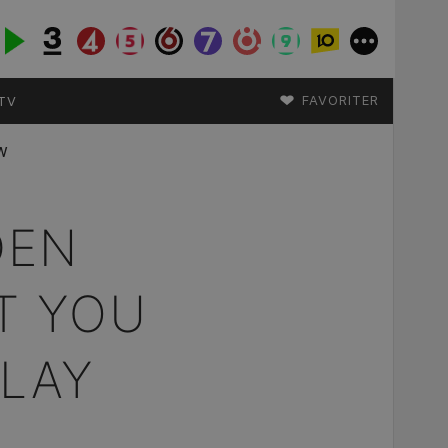
♥
FAVORITER
TV
w
DEN
T YOU
PLAY