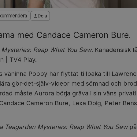
kommendera
Dela
rama med Candace Cameron Bure.
 Mysteries: Reap What You Sew
. Kanadensisk lå
n | TV4 Play.
väninna Poppy har flyttat tillbaka till Lawrenc
ulära gör-det-själv-videor med sömnad och brod
rdad måste Aurora börja gräva i sin väns privatli
a: Candace Cameron Bure, Lexa Doig, Peter Bens
a Teagarden Mysteries: Reap What You Sew
p