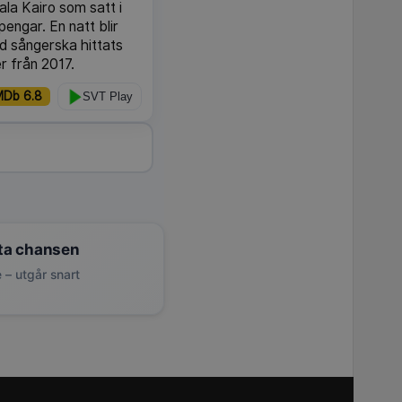
rala Kairo som satt i
pengar. En natt blir
nd sångerska hittats
er från 2017.
MDb 6.8
SVT Play
ta chansen
 – utgår snart