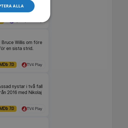
 ska bekämpa de stora
PTERA ALLA
thriller från 2003.
3
Sjuan | TV4 Play
 Bruce Willis om före
r en sista strid.
IMDb 7.0
TV4 Play
sad nystar i två fall
från 2016 med Nikolaj
IMDb 7.0
TV4 Play