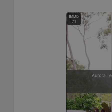
IMDb
7.1
Aurora Te