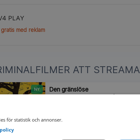
V4 PLAY
 gratis med reklam
RIMINALFILMER ATT STREAMA
Den gränslöse
NY
Carl Mørck och hans team på Avdelning Q 
på Bornholm. Dansk kriminalthriller från 
2024
116 min
I
es för statistik och annonser.
policy
Den tredje vågen
Efter att ha slutat som polis ansluter sig 