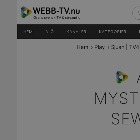
Gratis svensk TV & streaming
HEM
A-Ö
KANALER
KATEGORIER
Hem
›
Play
›
Sjuan | TV4
MYST
SE