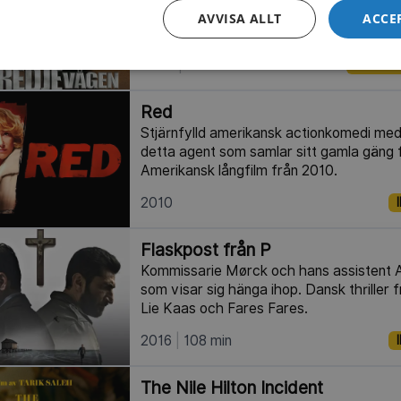
nybildad arbetsgrupp inom Europol som
AVVISA ALLT
ACCE
ekonomiska brottslingarna. Svensk action
2003
113 min
IMDb 6.
Red
Stjärnfylld amerikansk actionkomedi med
detta agent som samlar sitt gamla gäng fö
Amerikansk långfilm från 2010.
2010
Flaskpost från P
Kommissarie Mørck och hans assistent As
som visar sig hänga ihop. Dansk thriller 
Lie Kaas och Fares Fares.
2016
108 min
The Nile Hilton Incident