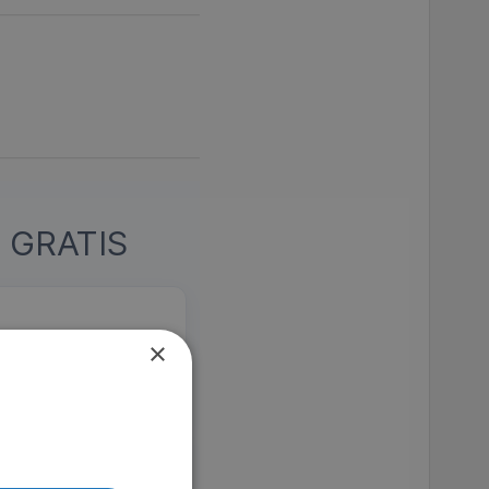
 GRATIS
öppnar ett kallt fall
×
2024.
MDb 5.6
TV4 Play
Johan Falk till en