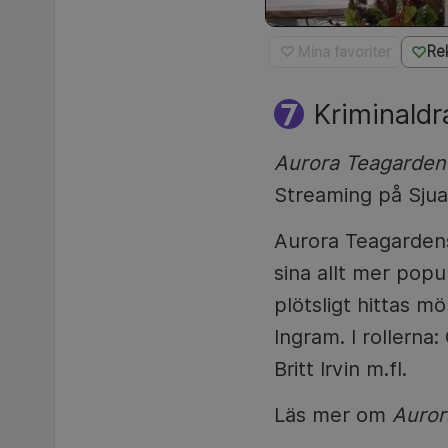
Re
♡ Mina favoriter
Kriminald
Aurora Teagarden
Streaming på Sjua
Aurora Teagardens 
sina allt mer pop
plötsligt hittas mö
Ingram. I rollern
Britt Irvin m.fl.
Läs mer om
Auror