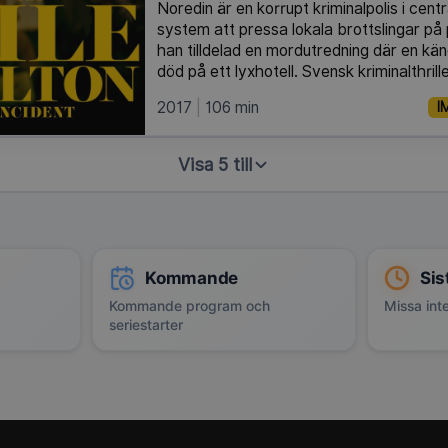
Noredin är en korrupt kriminalpolis i cent
system att pressa lokala brottslingar på 
han tilldelad en mordutredning där en kä
död på ett lyxhotell. Svensk kriminalthrill
2017
106 min
I
Visa 5 till
Kommande
Sis
Kommande program och
Missa inte
seriestarter