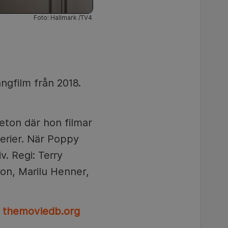
Foto: Hallmark /TV4
ngfilm från 2018.
eton där hon filmar
erier. När Poppy
v. Regi: Terry
on, Marilu Henner,
å
themoviedb.org