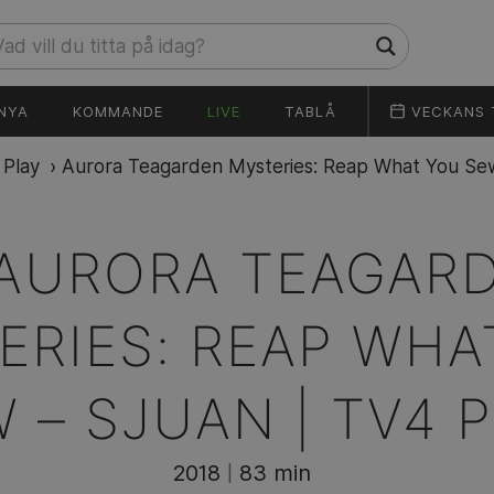
NYA
KOMMANDE
LIVE
TABLÅ
VECKANS 
 Play
›
Aurora Teagarden Mysteries: Reap What You Se
AURORA TEAGAR
ERIES: REAP WHA
W –
SJUAN | TV4 
2018
83 min
|