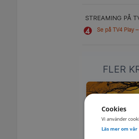
STREAMING PÅ T
Se på TV4 Play –
FLER K
Cookies
Vi använder cooki
Läs mer om vår 