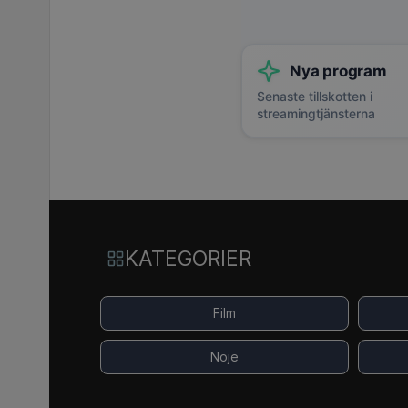
Nya program
Senaste tillskotten i
streamingtjänsterna
KATEGORIER
Film
Nöje