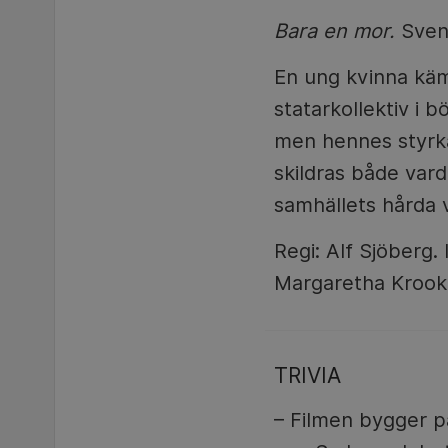
Bara en mor.
Svens
En ung kvinna kämpa
statarkollektiv i 
men hennes styrka
skildras både var
samhällets hårda vi
Regi: Alf Sjöberg.
Margaretha Krook, 
TRIVIA
– Filmen bygger 