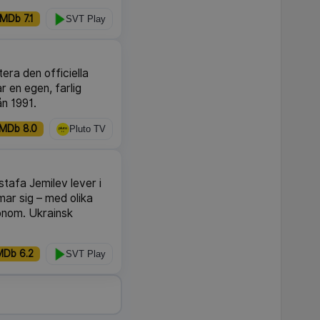
IMDb 7.1
SVT Play
era den officiella
 en egen, farlig
ån 1991.
IMDb 8.0
Pluto TV
tafa Jemilev lever i
mar sig – med olika
onom. Ukrainsk
MDb 6.2
SVT Play