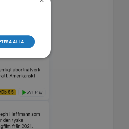
A GRATIS
gin baserad på
PTERA ALLA
MDb 6.4
SVT Play
hemligt abortnätverk
 rätt. Amerikanskt
MDb 6.5
SVT Play
Joseph Haffmann som
er den tyska
ngfilm från 2021.