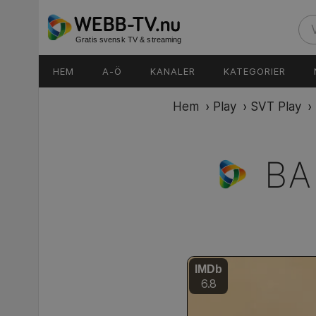
Gratis svensk TV & streaming
HEM
A-Ö
KANALER
KATEGORIER
Hem
›
Play
›
SVT Play
›
BA
IMDb
6.8