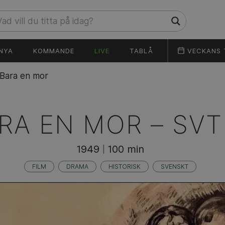
NYA
KOMMANDE
LIVE
TABLÅ
VECKANS 
Bara en mor
RA EN MOR –
SVT
1949
100 min
|
FILM
DRAMA
HISTORISK
SVENSKT