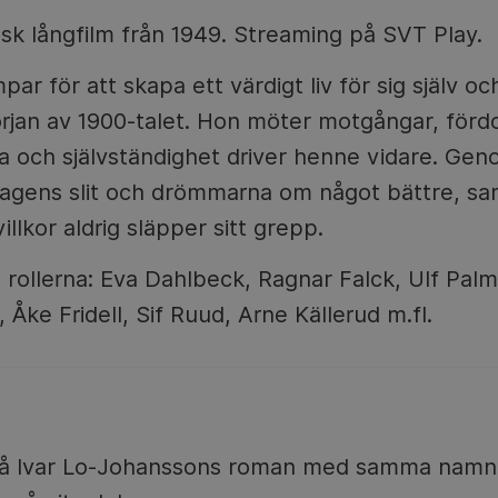
k långfilm från 1949. Streaming på SVT Play.
r för att skapa ett värdigt liv för sig själv och
början av 1900-talet. Hon möter motgångar, förd
 och självständighet driver henne vidare. Ge
dagens slit och drömmarna om något bättre, sa
llkor aldrig släpper sitt grepp.
 I rollerna: Eva Dahlbeck, Ragnar Falck, Ulf Pa
Åke Fridell, Sif Ruud, Arne Källerud m.fl.
på Ivar Lo-Johanssons roman med samma namn