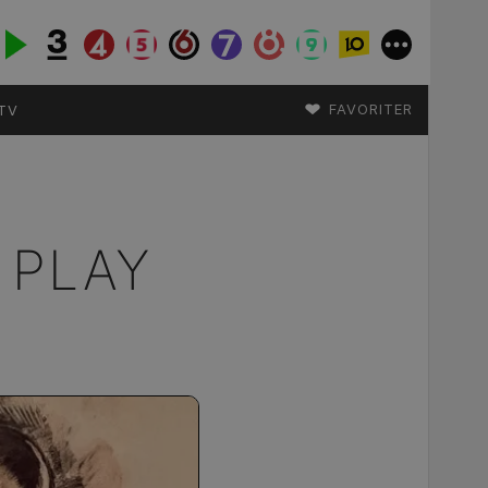
♥
FAVORITER
TV
 PLAY