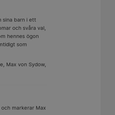
 sina barn i ett
omar och svåra val,
nom hennes ögon
mtidigt som
lme, Max von Sydow,
 och markerar Max