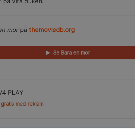
 på vita duken.
en mor
på
themoviedb.org
Se Bara en mor
▲
V4 PLAY
 gratis med reklam