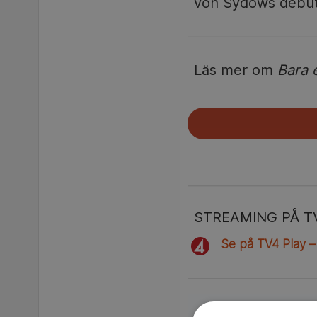
von Sydows debut
Läs mer om
Bara 
STREAMING PÅ T
Se på TV4 Play –