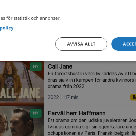
STORISKA FILMER ATT STREAM
es för statistik och annonser.
De tre musketörerna: Milady
NY
policy
Den andra delen i den franska filmduolo
Alexandre Dumas klassiska roman.
AVVISA ALLT
ACCE
2023
110 min
I
Call Jane
NY
En förortshustru vars liv räddas av ett 
dras själv in i kampen för andra kvinnors
drama från 2022.
2022
117 min
I
Farväl herr Haffmann
NY
Ett drama om den judiske juveleraren 
tvingas gömma sig i sin egen källare und
ockupationen av Paris. Fransk-belgisk lå