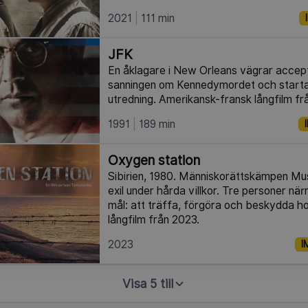
2021
111 min
JFK
En åklagare i New Orleans vägrar accept
sanningen om Kennedymordet och startar
utredning. Amerikansk-fransk långfilm fr
1991
189 min
Oxygen station
Sibirien, 1980. Människorättskämpen Mus
exil under hårda villkor. Tre personer när
mål: att träffa, förgöra och beskydda h
långfilm från 2023.
2023
I
Visa 5 till