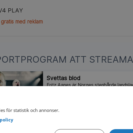
V4 PLAY
 gratis med reklam
PORTPROGRAM ATT STREAMA
Svettas blod
Fritz Aanes är Norges stenhårde landslag
Följ med när han driver laget till sin max
Tokyo.
I
es för statistik och annonser.
policy
Glöd
Från små orter i Sápmi mot stora arenor: