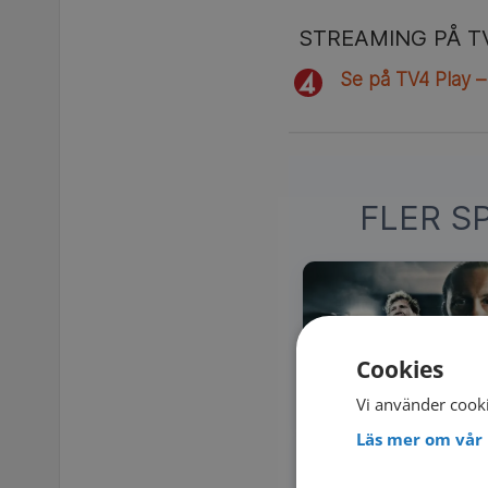
STREAMING PÅ T
Se på TV4 Play –
FLER S
Cookies
Vi använder cooki
Läs mer om vår 