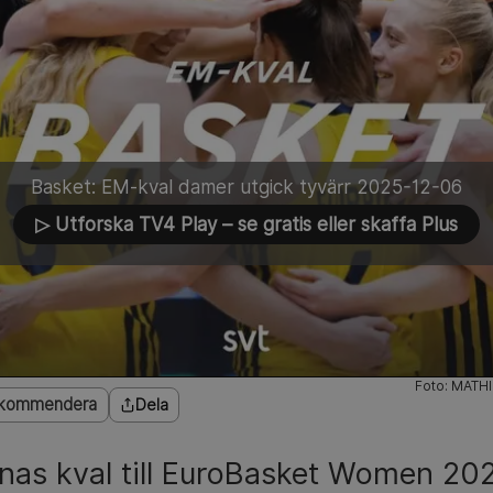
Basket: EM-kval damer utgick tyvärr 2025-12-06
▷ Utforska TV4 Play
– se gratis eller skaffa Plus
Foto: MATH
kommendera
Dela
nas kval till EuroBasket Women 202