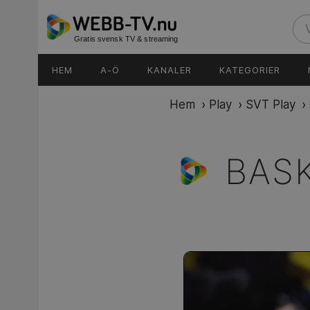
Gratis svensk TV & streaming
HEM
A-Ö
KANALER
KATEGORIER
Hem
›
Play
›
SVT Play
›
BASK