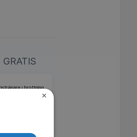
 GRATIS
stränare i brottning.
×
gräns på resan mot OS i
MDb 8.9
SVT Play
 fyra unga atleter