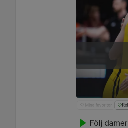
Re
♡ Mina favoriter
Följ damer