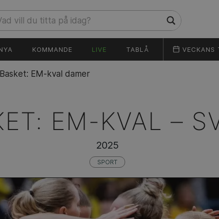
NYA
KOMMANDE
LIVE
TABLÅ
VECKANS 
Basket: EM-kval damer
ET: EM-KVAL –
S
2025
SPORT