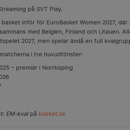
treaming på SVT Play.
i basket inför för EuroBasket Women 2027, där 
llsammans med Belgien, Finland och Litauen. Alla
utspelet 2027, men spelar ändå en full kvalgru
 matcherna i tre huvudfönster:
25 – premiär i Norrköping
026
7
t: EM-kval
på
basket.se