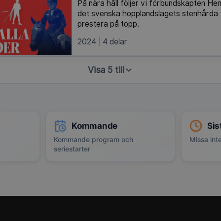
På nära håll följer vi förbundskapten He
det svenska hopplandslagets stenhårda 
prestera på topp.
2024
4 delar
Visa 5 till
Kommande
Sis
Kommande program och
Missa inte
seriestarter