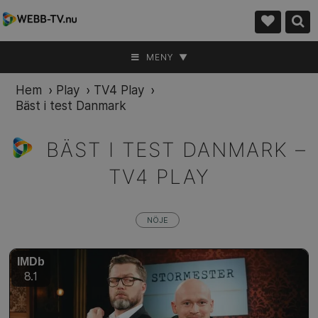
MENY ▼
Hem
›
Play
›
TV4 Play
›
Bäst i test Danmark
BÄST I TEST DANMARK –
TV4 PLAY
NÖJE
IMDb
8.1