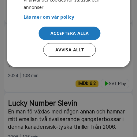
2010
annonser.
IMDb 7.0
TV4 Play
Läs mer om vår policy
Greedy People
ACCEPTERA ALLA
En svart komedi som utspelar sig i en liten stad
AVVISA ALLT
där poliserna Terry och Will råkar bli indragna i
ett invecklat mordfall. Amerikansk långfilm från
2024.
2024
108 min
IMDb 6.2
SVT Play
Lucky Number Slevin
En man förväxlas med någon annan och hamnar
mitt emellan två rivaliserande gangsterbossar i
denna kanadensisk-tyska thriller från 2006.
2006
105 min