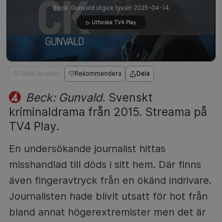
Beck: Gunvald utgick tyvärr 2025-04-14
▷ Utforska TV4 Play
♡ Mina favoriter
Rekommendera
Dela
Beck: Gunvald
. Svenskt
kriminaldrama från 2015. Streama på
TV4 Play.
En undersökande journalist hittas
misshandlad till döds i sitt hem. Där finns
även fingeravtryck från en ökänd indrivare.
Journalisten hade blivit utsatt för hot från
bland annat högerextremister men det är