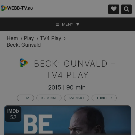
MENY ▼
Hem
›
Play
›
TV4 Play
›
Beck: Gunvald
BECK: GUNVALD –
TV4 PLAY
2015
90 min
|
FILM
KRIMINAL
SVENSKT
THRILLER
IMDb
5.7