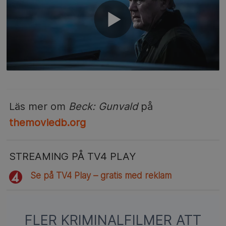
Läs mer om
Beck: Gunvald
på
themoviedb.org
STREAMING PÅ TV4 PLAY
Se på TV4 Play – gratis med reklam
FLER KRIMINALFILMER ATT