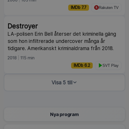
IMDb 7.7
Rakuten TV
Destroyer
LA-polisen Erin Bell återser det kriminella gäng
som hon infiltrerade undercover många år
tidigare. Amerikanskt kriminaldrama från 2018.
2018
115 min
IMDb 6.2
SVT Play
Visa 5 till
Nya program