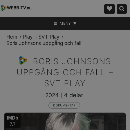
MENY ▼
Hem
›
Play
›
SVT Play
›
Boris Johnsons uppgång och fall
BORIS JOHNSONS
UPPGÅNG OCH FALL –
SVT PLAY
2024
4 delar
|
DOKUMENTÄR
IMDb
7.7