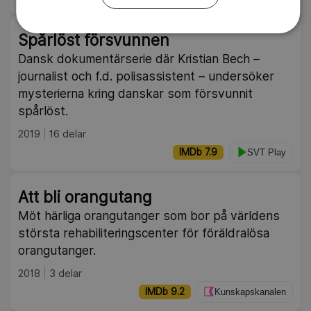
Spårlöst försvunnen
Dansk dokumentärserie där Kristian Bech –
journalist och f.d. polisassistent – undersöker
mysterierna kring danskar som försvunnit
spårlöst.
2019
16 delar
IMDb 7.9
SVT Play
Att bli orangutang
Möt härliga orangutanger som bor på världens
största rehabiliteringscenter för föräldralösa
orangutanger.
2018
3 delar
IMDb 9.2
Kunskapskanalen