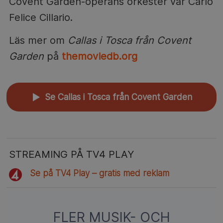
Covent Garden-operans orkester var Carlo
Felice Cillario.
Läs mer om
Callas i Tosca från Covent
Garden
på
themoviedb.org
Se Callas i Tosca från Covent Garden
▲
STREAMING PÅ TV4 PLAY
Se på TV4 Play – gratis med reklam
FLER MUSIK- OCH