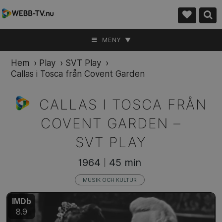
MENY ▼
Hem
›
Play
›
SVT Play
›
Callas i Tosca från Covent Garden
CALLAS I TOSCA FRÅN
COVENT GARDEN –
SVT PLAY
1964
45 min
|
MUSIK OCH KULTUR
IMDb
8.9