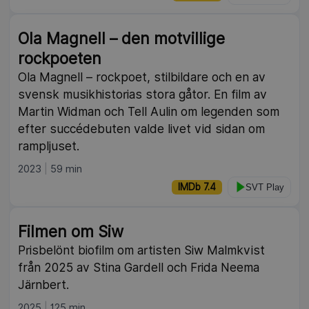
Ola Magnell – den motvillige
rockpoeten
Ola Magnell – rockpoet, stilbildare och en av
svensk musikhistorias stora gåtor. En film av
Martin Widman och Tell Aulin om legenden som
efter succédebuten valde livet vid sidan om
rampljuset.
2023
59 min
IMDb 7.4
SVT Play
Filmen om Siw
Prisbelönt biofilm om artisten Siw Malmkvist
från 2025 av Stina Gardell och Frida Neema
Järnbert.
2025
125 min