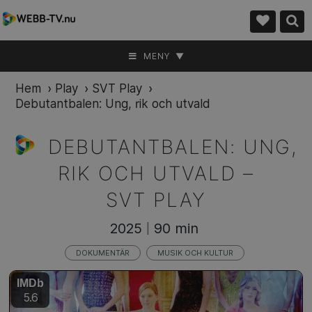
MENY ▼
Hem
›
Play
›
SVT Play
›
Debutantbalen: Ung, rik och utvald
DEBUTANTBALEN: UNG,
RIK OCH UTVALD –
SVT PLAY
2025
90 min
|
DOKUMENTÄR
MUSIK OCH KULTUR
IMDb
5.6