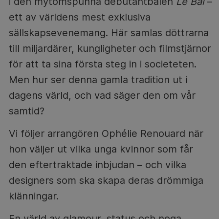
i den mytomspunna debutantbalen
Le Bal
–
ett av världens mest exklusiva
sällskapsevenemang. Här samlas döttrarna
till miljardärer, kungligheter och filmstjärnor
för att ta sina första steg in i societeten.
Men hur ser denna gamla tradition ut i
dagens värld, och vad säger den om vår
samtid?
Vi följer arrangören Ophélie Renouard när
hon väljer ut vilka unga kvinnor som får
den eftertraktade inbjudan – och vilka
designers som ska skapa deras drömmiga
klänningar.
En värld av glamour, status och noga