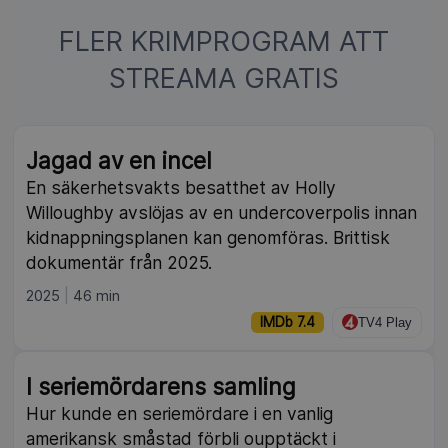
FLER KRIMPROGRAM ATT
STREAMA GRATIS
NY
Jagad av en incel
En säkerhetsvakts besatthet av Holly
Willoughby avslöjas av en undercoverpolis innan
kidnappningsplanen kan genomföras. Brittisk
dokumentär från 2025.
2025
46 min
IMDb 7.4
TV4 Play
I seriemördarens samling
Hur kunde en seriemördare i en vanlig
amerikansk småstad förbli oupptäckt i