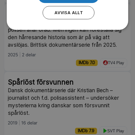
AVVISA ALLT
Syskonmördaren
En tonåring försvinner från sitt hem i Bristol och
polisen anar oråd. Men ingen kan föreställa sig
den hårresande historia som är på väg att
avslöjas. Brittisk dokumentärserie från 2025.
2025
2 delar
IMDb 7.0
TV4 Play
Spårlöst försvunnen
Dansk dokumentärserie där Kristian Bech –
journalist och f.d. polisassistent – undersöker
mysterierna kring danskar som försvunnit
spårlöst.
2019
16 delar
IMDb 7.9
SVT Play