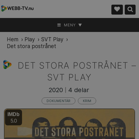
MENY ▼
Hem
›
Play
›
SVT Play
›
Det stora postrånet
DET STORA POSTRÅNET –
SVT PLAY
2020
4 delar
|
DOKUMENTÄR
KRIM
IMDb
5.0