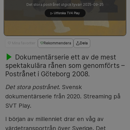
Det stora postrånet utgick tyvärr 2025-09-25
▷ Utforska TV4 Play
♡ Mina favoriter
Rekommendera
Dela
Dokumentärserie ett av de mest
spektakulära rånen som genomförts –
Postrånet i Göteborg 2008.
Det stora postrånet
. Svensk
dokumentärserie från 2020. Streaming på
SVT Play.
I början av millenniet drar en våg av
värdetransportrån över Sverige. Det