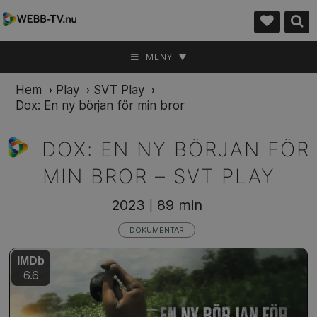
MENY ▼
Hem
›
Play
›
SVT Play
›
Dox: En ny början för min bror
DOX: EN NY BÖRJAN FÖR
MIN BROR –
SVT PLAY
2023
89 min
|
DOKUMENTÄR
IMDb
6.6