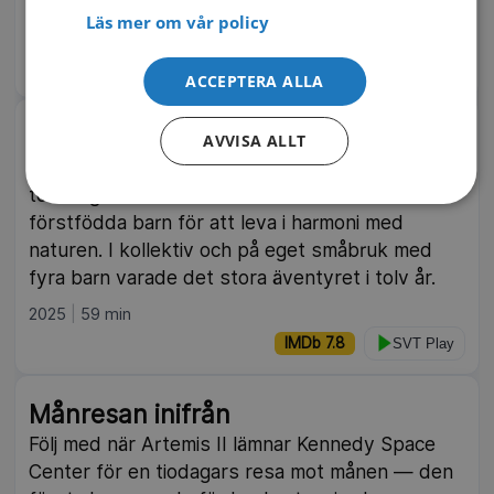
dokumentärserie från 2023.
Läs mer om vår policy
2023
6 delar
IMDb 7.4
Kunskapskanalen
ACCEPTERA ALLA
Vår gröna dröm
AVVISA ALLT
Under den gröna vågen på 1970-talet lämnade
tonåringarna Toba och Sussi storstan med sitt
förstfödda barn för att leva i harmoni med
naturen. I kollektiv och på eget småbruk med
fyra barn varade det stora äventyret i tolv år.
2025
59 min
IMDb 7.8
SVT Play
Månresan inifrån
Följ med när Artemis II lämnar Kennedy Space
Center för en tiodagars resa mot månen — den