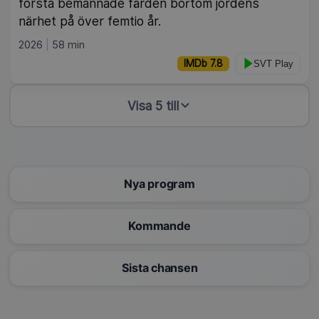
första bemannade färden bortom jordens
närhet på över femtio år.
2026
58 min
IMDb 7.8
SVT Play
Visa 5 till
Nya program
Kommande
Sista chansen