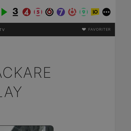
♥
FAVORITER
TV
HACKARE
LAY