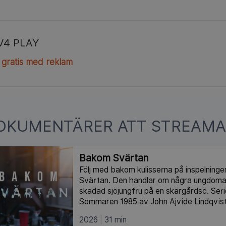
V4 PLAY
 gratis med reklam
OKUMENTÄRER ATT STREAMA
Bakom Svärtan
Följ med bakom kulisserna på inspelninge
Svärtan. Den handlar om några ungdomar
skadad sjöjungfru på en skärgårdsö. Ser
Sommaren 1985 av John Ajvide Lindqvist
2026
31 min