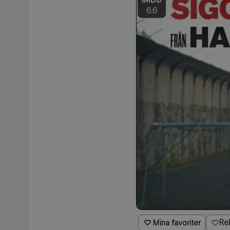
6.6
Re
♡ Mina favoriter