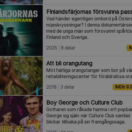
Finlandsfärjornas försvunna pas
Vad händer egentligen ombord på Öster
nöjeskryssningar? I denna dokumentärser
med de unga män som försvunnit spårlöst
Finland och Sverige.
2025
8 delar
I
Att bli orangutang
Möt härliga orangutanger som bor på vä
rehabiliteringscenter för föräldralösa or
2018
3 delar
IMDb 9.2
Boy George och Culture Club
Gotharen som råkade hamna i ett popba
George sig själv när Culture Club samlas 
blickar tillbaka på sin framgångssaga.