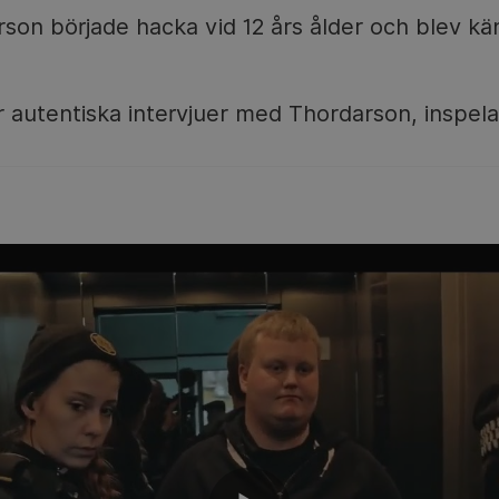
rson började hacka vid 12 års ålder och blev kä
r autentiska intervjuer med Thordarson, inspela