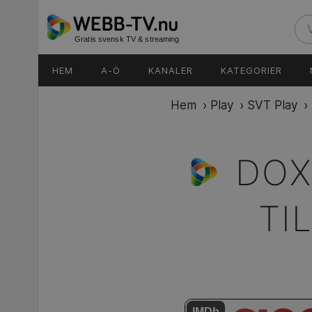
Gratis svensk TV & streaming
HEM
A-Ö
KANALER
KATEGORIER
Hem
›
Play
›
SVT Play
›
DOX
TI
IMDb