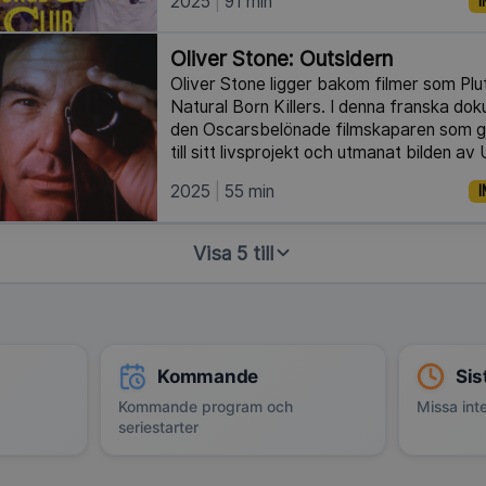
2025
91 min
I
Oliver Stone: Outsidern
Oliver Stone ligger bakom filmer som Pl
Natural Born Killers. I denna franska do
den Oscarsbelönade filmskaparen som g
till sitt livsprojekt och utmanat bilden av
2025
55 min
I
Visa 5 till
Kommande
Sis
Kommande program och
Missa inte
seriestarter