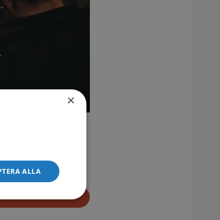
×
g
PTERA ALLA