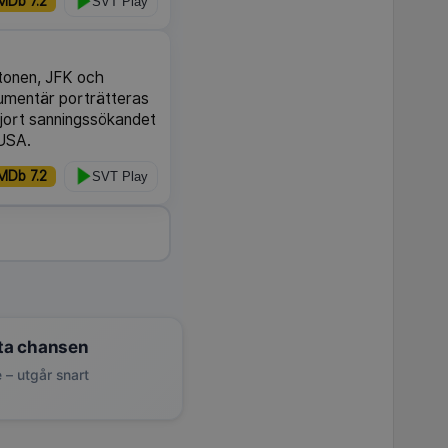
MDb 7.2
SVT Play
utonen, JFK och
kumentär porträtteras
jort sanningssökandet
 USA.
MDb 7.2
SVT Play
ta chansen
 – utgår snart