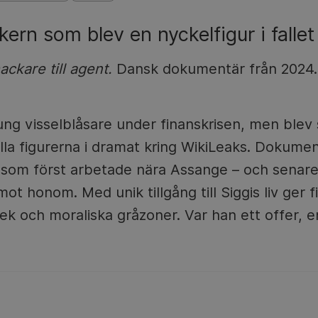
ern som blev en nyckelfigur i falle
ackare till agent.
Dansk dokumentär från 2024.
ng visselblåsare under finanskrisen, men blev
la figurerna i dramat kring WikiLeaks. Dokumen
n som först arbetade nära Assange – och sena
ot honom. Med unik tillgång till Siggis liv ger fi
svek och moraliska gråzoner. Var han ett offer, 