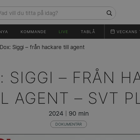
NYA
KOMMANDE
LIVE
TABLÅ
VECKANS 
Dox: Siggi – från hackare till agent
: SIGGI – FRÅN 
LL AGENT –
SVT P
2024
90 min
|
DOKUMENTÄR