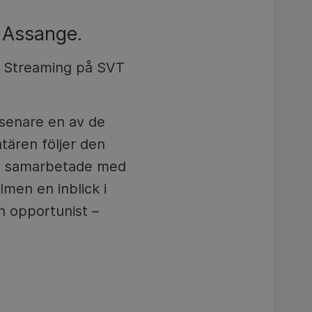
t Assange.
 Streaming på SVT
 senare en av de
tären följer den
re samarbetade med
lmen en inblick i
en opportunist –