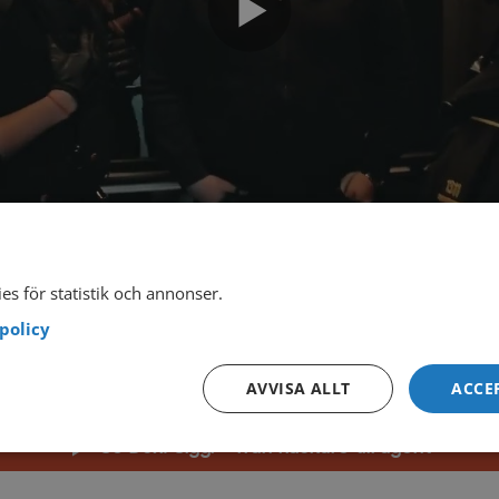
es för statistik och annonser.
policy
iggi – från hackare till agent
på
themoviedb.or
AVVISA ALLT
ACCE
Se Dox: Siggi – från hackare till agent
▲