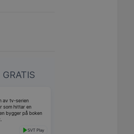
 GRATIS
n av tv-serien
 som hittar en
ien bygger på boken
.
SVT Play