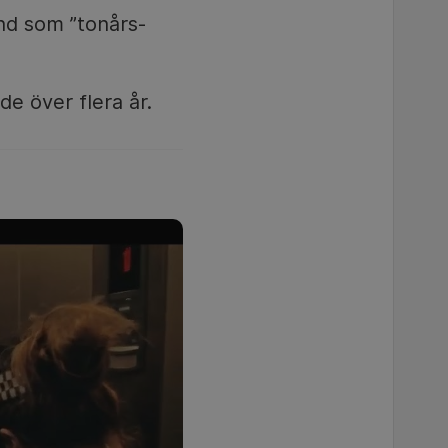
nd som ”tonårs-
de över flera år.