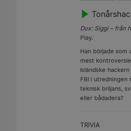
Tonårshack
Dox: Siggi – från h
Play.
Han började som u
mest kontroversiel
isländske hacker
FBI i utredningen m
teknisk briljans, 
eller bådadera?
TRIVIA