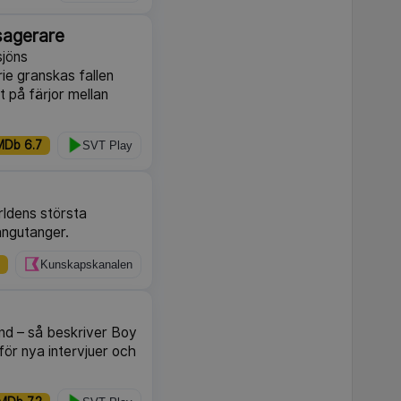
sagerare
sjöns
ie granskas fallen
 på färjor mellan
MDb 6.7
SVT Play
rldens största
angutanger.
Kunskapskanalen
nd – så beskriver Boy
för nya intervjuer och