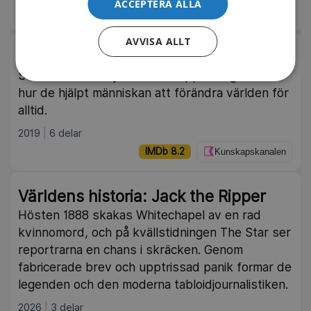
ACCEPTERA ALLA
IMDb 7.4
Kunskapskanalen
AVVISA ALLT
Historiska uppfinningar
Serie om sex betydelsefulla uppfinningar och
hur de hjälpt människan att förändra världen för
alltid.
2019
6 delar
IMDb 8.2
Kunskapskanalen
Världens historia: Jack the Ripper
Hösten 1888 skakas Whitechapel av en rad
kvinnomord, och på kvällstidningen The Star ser
reportrarna en chans i skräcken. Genom
fabricerade brev och upptrissad panik formar de
legenden och den moderna tabloidjournalistiken.
2026
3 delar