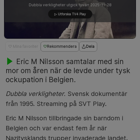
Dubbla verkligheter utgick tyvärr 2025-11-28
▷ Utforska TV4 Play
♡ Mina favoriter
Rekommendera
Dela
Eric M Nilsson samtalar med sin
mor om åren när de levde under tysk
ockupation i Belgien.
Dubbla verkligheter.
Svensk dokumentär
från 1995. Streaming på SVT Play.
Eric M Nilsson tillbringade sin barndom i
Belgien och var endast fem år när
Nazitysklands trupper invaderade landet.