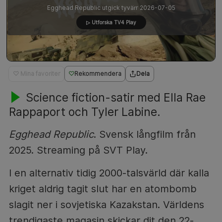
Egghead Republic utgick tyvärr 2026-07-05
▷ Utforska TV4 Play
♡ Mina favoriter
Rekommendera
Dela
Science fiction-satir med Ella Rae
Rappaport och Tyler Labine.
Egghead Republic
. Svensk långfilm från
2025. Streaming på SVT Play.
I en alternativ tidig 2000-talsvärld där kalla
kriget aldrig tagit slut har en atombomb
slagit ner i sovjetiska Kazakstan. Världens
trendigaste magasin skickar dit den 22-