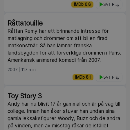
IMDb 6.8
SVT Play
Råttatouille
Råttan Remy har ett brinnande intresse för
matlagning och drömmer om att bli en firad
matkonstnär. Så han lämnar franska
landsbygden för att förverkliga drömmen i Paris.
Amerikansk animerad komedi från 2007.
2007
117 min
IMDb 8.1
SVT Play
Toy Story 3
Andy har nu blivit 17 år gammal och är på väg till
college. Innan han åker stuvar han undan sina
gamla leksaksfigurer Woody, Buzz och de andra
på vinden, men av misstag råkar de istället