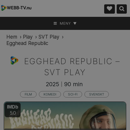
MENY ▼
Hem
›
Play
›
SVT Play
›
Egghead Republic
EGGHEAD REPUBLIC –
SVT PLAY
2025
90 min
|
FILM
KOMEDI
SCI-FI
SVENSKT
IMDb
5.0