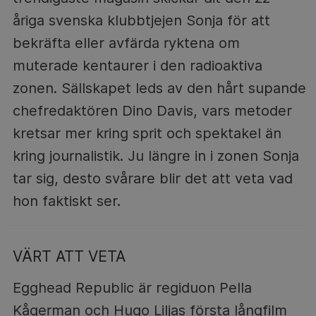
åriga svenska klubbtjejen Sonja för att
bekräfta eller avfärda ryktena om
muterade kentaurer i den radioaktiva
zonen. Sällskapet leds av den hårt supande
chefredaktören Dino Davis, vars metoder
kretsar mer kring sprit och spektakel än
kring journalistik. Ju längre in i zonen Sonja
tar sig, desto svårare blir det att veta vad
hon faktiskt ser.
VÄRT ATT VETA
Egghead Republic är regiduon Pella
Kågerman och Hugo Liljas första långfilm