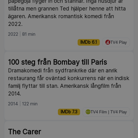
papegoja flyger in och stannar. Inga husdjur är
tillåtna men grannen Ted hjälper henne att hitta
ägaren. Amerikansk romantisk komedi från
2022.
2022
81 min
IMDb 6.1
TV4 Play
100 steg från Bombay till Paris
Dramakomedi från sydfrankrike där en anrik
restaurang får oväntad konkurrens när en indisk
familj flyttar till stan. Amerikansk långfilm från
2014.
2014
122 min
IMDb 7.3
TV4 Film | TV4 Play
The Carer