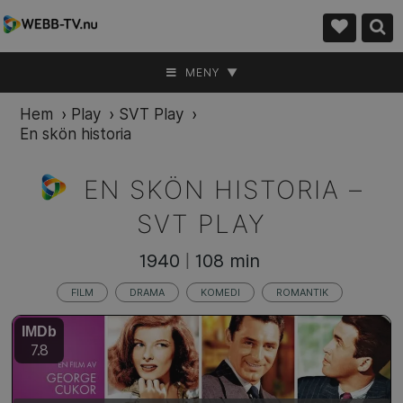
MENY ▼
Hem
›
Play
›
SVT Play
›
En skön historia
EN SKÖN HISTORIA –
SVT PLAY
1940
108 min
|
FILM
DRAMA
KOMEDI
ROMANTIK
IMDb
7.8