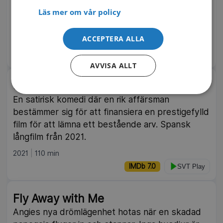
att lära sig allt. Romantisk dramakomedi från
Läs mer om vår policy
2022.
ACCEPTERA ALLA
2023
91 min
IMDb 6.2
TV4 Play
AVVISA ALLT
Official Competition
En satirisk komedi där en rik affärsman
bestämmer sig för att finansiera en prestigefylld
film för att lämna ett bestående arv. Spansk
långfilm från 2021.
2021
110 min
IMDb 7.0
SVT Play
Fly Away with Me
Angies nya drömlägenhet hotas när en skadad