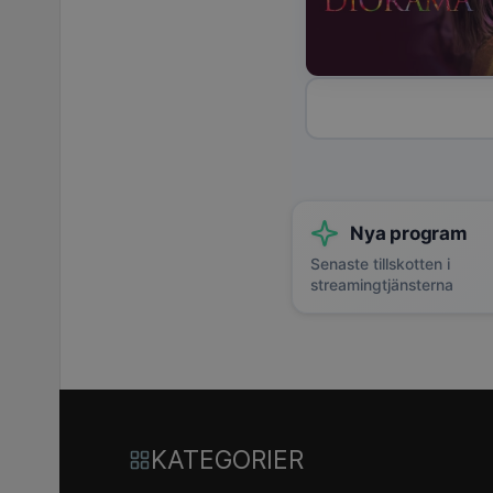
Nya program
Senaste tillskotten i
streamingtjänsterna
KATEGORIER