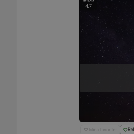
4.7
Re
♡ Mina favoriter