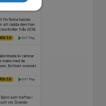
MDb 5.8
SVT Play
t förflutna kastas
För att rädda dem han
ionthriller från 2018.
MDb 5.9
SVT Play
älordnade liv rämnar
nte make med de
nom. Brittiskt-svenskt
MDb 5.8
SVT Play
Björn som träffas i
 och vin. Svensk-