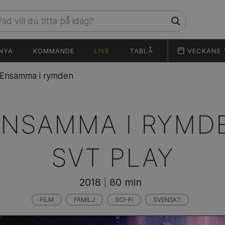
NYA
KOMMANDE
LIVE
TABLÅ
VECKANS 
Ensamma i rymden
ENSAMMA I RYMD
SVT PLAY
2018
80 min
|
FILM
FAMILJ
SCI-FI
SVENSKT