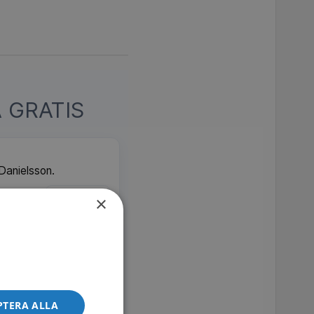
 GRATIS
 Danielsson.
MDb 6.5
SVT Play
×
orp i Vårdsnäs socken
taren Harry Martinson
 karriärer. Svenskt
PTERA ALLA