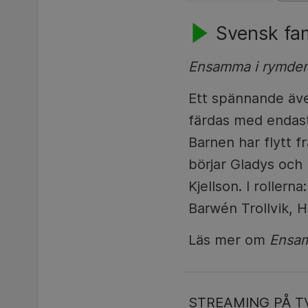
Svensk fam
Ensamma i rymde
Ett spännande äve
färdas med endast 
Barnen har flytt f
börjar Gladys och
Kjellson. I roller
Barwén Trollvik, 
Läs mer om
Ensam
STREAMING PÅ T