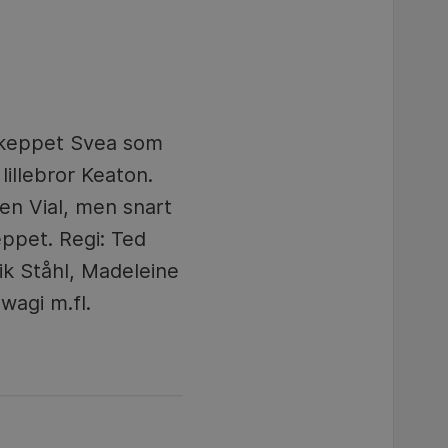
dskeppet Svea som
illebror Keaton.
ten Vial, men snart
ppet. Regi: Ted
rik Ståhl, Madeleine
wagi m.fl.