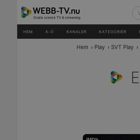
Gratis svensk TV & streaming
HEM
A-Ö
KANALER
KATEGORIER
Hem
›
Play
›
SVT Play
›
IMDb