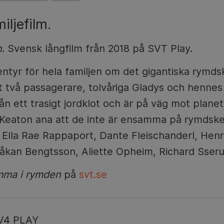
iljefilm.
n
. Svensk långfilm från 2018 på SVT Play.
ntyr för hela familjen om det gigantiska rym
två passagerare, tolvåriga Gladys och hennes l
rån ett trasigt jordklot och är på väg mot plane
 Keaton ana att de inte är ensamma på rymdske
na: Ella Rae Rappaport, Dante Fleischanderl, Hen
Håkan Bengtsson, Aliette Opheim, Richard Sseru
ma i rymden
på
svt.se
V4 PLAY