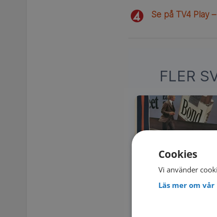
Se på TV4 Play –
FLER S
Cookies
Vi använder cooki
Läs mer om vår 