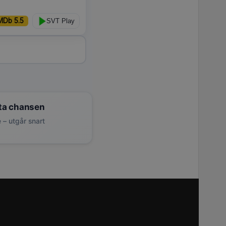
MDb 5.5
SVT Play
ta chansen
 – utgår snart