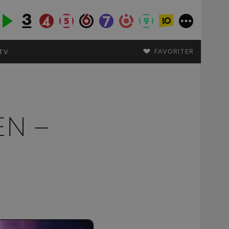
♥
FAVORITER
TV
EN –