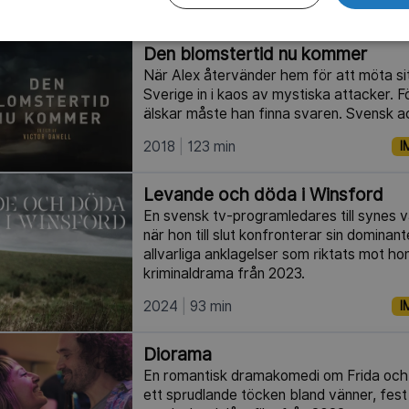
1986
100 min
I
Den blomstertid nu kommer
När Alex återvänder hem för att möta sit
Sverige in i kaos av mystiska attacker. 
älskar måste han finna svaren. Svensk act
2018
123 min
I
Levande och döda i Winsford
En svensk tv-programledares till synes v
när hon till slut konfronterar sin domina
allvarliga anklagelser som riktats mot ho
kriminaldrama från 2023.
2024
93 min
I
Diorama
En romantisk dramakomedi om Frida och 
ett sprudlande töcken bland vänner, fest