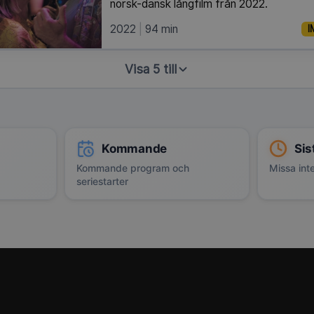
norsk-dansk långfilm från 2022.
2022
94 min
I
Visa 5 till
Kommande
Sis
Kommande program och
Missa inte
seriestarter