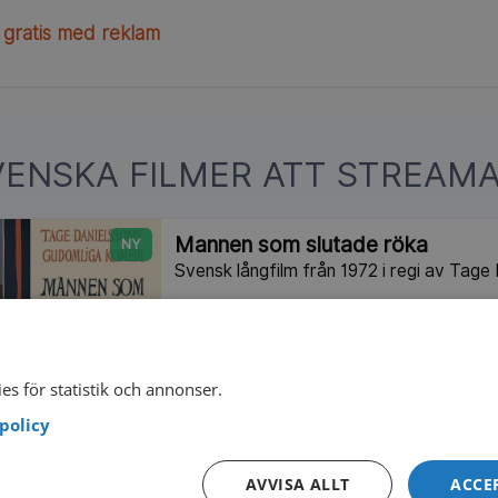
 gratis med reklam
VENSKA FILMER ATT STREAMA
Mannen som slutade röka
NY
Svensk långfilm från 1972 i regi av Tage
1972
100 min
I
Moa
NY
es för statistik och annonser.
1890 föddes Moa Martinson i ett soldatt
i Östergötland. 1927 träffar hon förfat
policy
och filmen speglar deras liv och litterära
biografiskt drama från 1986.
AVVISA ALLT
ACCE