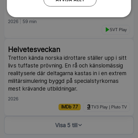
skogarna, allt för att se sitt livs första älg. Detta
är höjdpunkterna från hans tid i vildmarken.
2026
59 min
SVT Play
Helvetesveckan
Tretton kända norska idrottare ställer upp i sitt
livs tuffaste prövning. En rå och känslomässig
realityserie där deltagarna kastas in i en extrem
militärsimulering byggd på specialstyrkornas
mest krävande utbildningar.
2026
IMDb 7.7
TV3 Play | Pluto TV
Visa 5 till