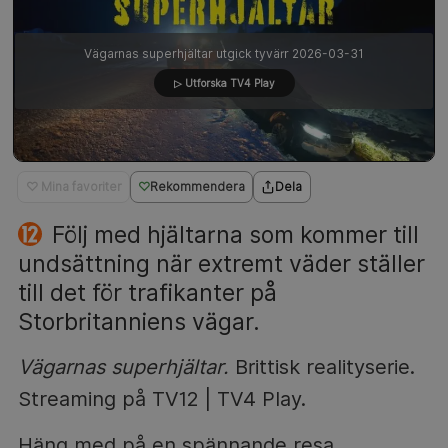
Vägarnas superhjältar utgick tyvärr 2026-03-31
▷ Utforska TV4 Play
♡ Mina favoriter
Rekommendera
Dela
Följ med hjältarna som kommer till
undsättning när extremt väder ställer
till det för trafikanter på
Storbritanniens vägar.
Vägarnas superhjältar.
Brittisk realityserie.
Streaming på TV12 | TV4 Play.
Häng med på en spännande resa