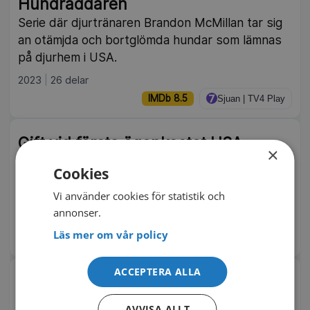
Hundräddaren
Serie där djurtränaren Brandon McMillan tar sig
an otämjda och bortglömda hundar som lämnas
på djurhem i USA.
2023
26 delar
IMDb 8.5
Sjuan | TV4 Play
Gift vid första ögonkastet USA
×
Med hjälp av en samling relationsexperter får
Cookies
singlar hjälp att bli sammanförda med sina
Vi använder cookies för statistik och
idealpartners.
annonser.
2025
18 delar
Läs mer om vår policy
IMDb 6.2
SVT Play
ACCEPTERA ALLA
Tre dagar i skogen
I tre dygn levde Oliver Norqvist i de norrländska
AVVISA ALLT