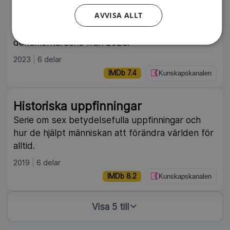
Här följer vi uppgången och fallet för fem antika
AVVISA ALLT
civilisationer och tar del av likheter och
skillnader mellan dem. Brittisk historisk
dokumentärserie från 2023.
2023
6 delar
IMDb 7.4
Kunskapskanalen
Historiska uppfinningar
Serie om sex betydelsefulla uppfinningar och
hur de hjälpt människan att förändra världen för
alltid.
2019
6 delar
IMDb 8.2
Kunskapskanalen
Visa 5 till