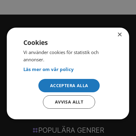
×
KATEGORIER
Cookies
Vi använder cookies för statistik och
Film
Serier
annonser.
Läs mer om vår policy
Dokumentär
Krim
ACCEPTERA ALLA
Nöje
Reality
AVVISA ALLT
Sport
Alla kategorier
POPULÄRA GENRER