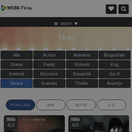
MENY ▼
Alla
Action
Animerat
Biografiskt
Drama
Familj
Komedi
Krig
Kriminal
Mysterie
Romantik
Sci-fi
Skräck
Svenskt
Thriller
Äventyr
POPULÄRA
NYA
BETYG
A-Ö
6.5
6.6