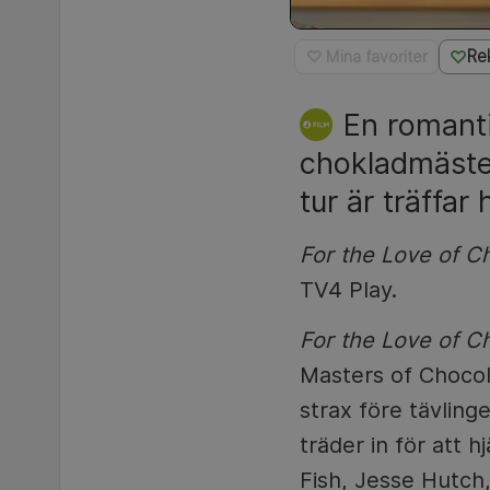
Re
♡ Mina favoriter
En romanti
chokladmäste
tur är träffar
For the Love of C
TV4 Play.
For the Love of C
Masters of Chocola
strax före tävlin
träder in för att 
Fish, Jesse Hutch,