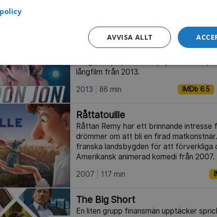
policy
2018
99 min
IMDb 6.1
AVVISA ALLT
ACCE
Don Jon
NY
Don Martell är en vanlig kille från New Je
kring familjen, vännerna, kyrkan – och p
långfilm från 2013.
2013
86 min
IMDb 6.5
Råttatouille
Råttan Remy har ett brinnande intresse 
drömmer om att bli en firad matkonstnär
franska landsbygden för att förverkliga 
Amerikansk animerad komedi från 2007.
2007
117 min
I
The Big Short
En liten grupp finansmän upptäcker spric