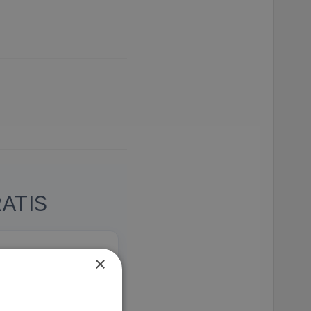
ATIS
×
Fifty Shades of Grey
mla flammor och
rikansk romantisk