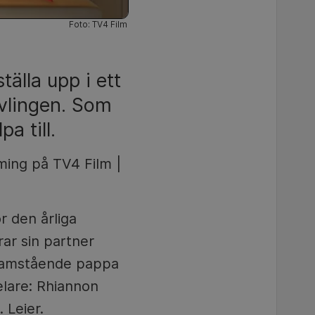
Foto: TV4 Film
lla upp i ett
vlingen. Som
a till.
ming på TV4 Film |
r den årliga
ar sin partner
nsamstående pappa
elare: Rhiannon
 Leier.