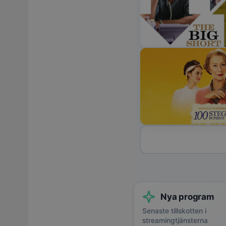
Nya program
Senaste tillskotten i
streamingtjänsterna