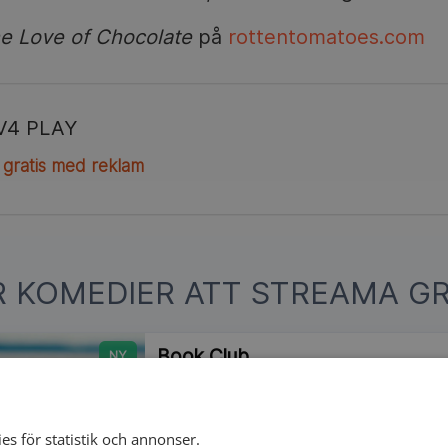
he Love of Chocolate
på
rottentomatoes.com
V4 PLAY
 gratis med reklam
R KOMEDIER ATT STREAMA GR
Book Club
NY
Fyra livslånga vänner i bokcirkeln läser 
och hamnar plötsligt i nya romanser, ga
oväntade självinsikter på äldre dar. Ame
es för statistik och annonser.
komedi från 2018.