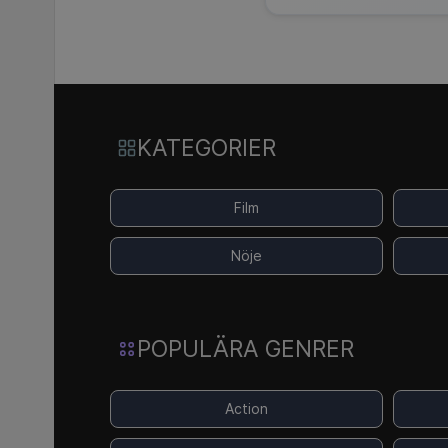
KATEGORIER
Film
Nöje
POPULÄRA GENRER
Action