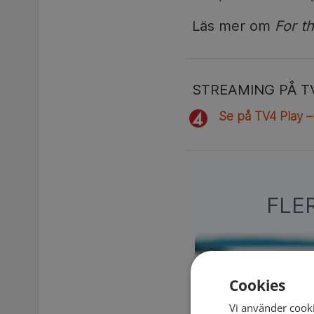
Läs mer om
For t
STREAMING PÅ T
Se på TV4 Play –
FLE
Cookies
Vi använder cooki