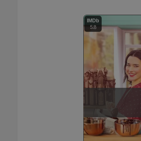
IMDb
5.8