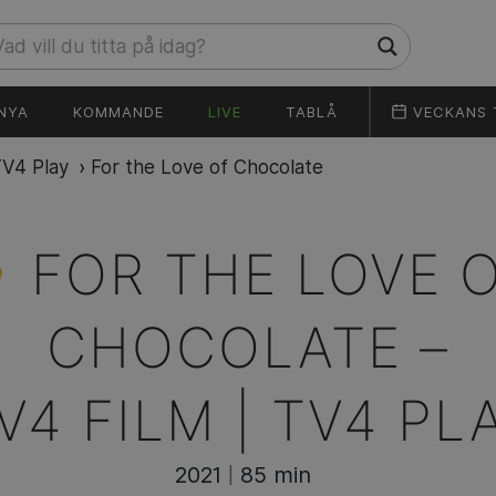
NYA
KOMMANDE
LIVE
TABLÅ
VECKANS 
TV4 Play
›
For the Love of Chocolate
FOR THE LOVE 
CHOCOLATE –
V4 FILM | TV4 PL
2021
85 min
|