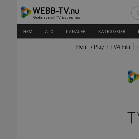
Gratis svensk TV & streaming
HEM
A-Ö
KANALER
KATEGORIER
Hem
›
Play
›
TV4 Film | 
T