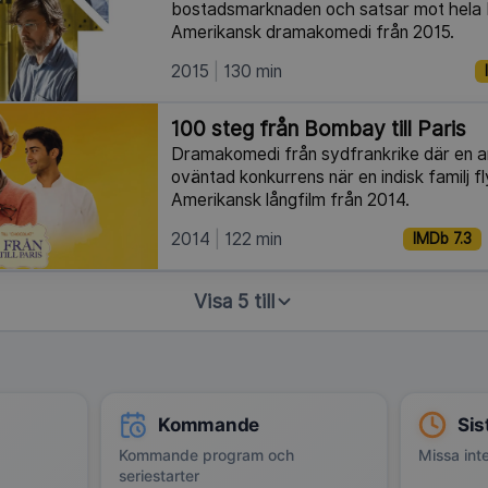
bostadsmarknaden och satsar mot hela
Amerikansk dramakomedi från 2015.
2015
130 min
100 steg från Bombay till Paris
Dramakomedi från sydfrankrike där en an
oväntad konkurrens när en indisk familj flyt
Amerikansk långfilm från 2014.
2014
122 min
IMDb 7.3
Visa 5 till
Kommande
Sis
Kommande program och
Missa inte
seriestarter