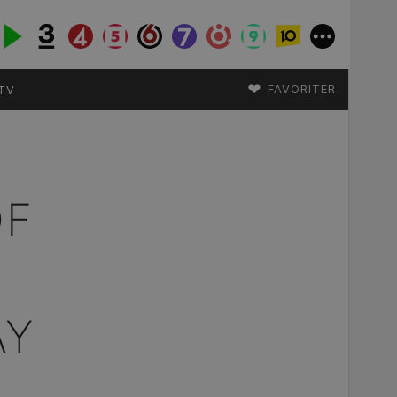
♥
FAVORITER
TV
OF
AY