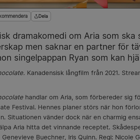
kommendera
Dela
sk dramakomedi om Aria som ska stä
rskap men saknar en partner för tä
 hon singelpappan Ryan som kan hjälp
hocolate.
Kanadensisk långfilm från 2021. Strea
hocolate
handlar om Aria, som förbereder sig fö
te Festival. Hennes planer störs när hon förlor
gen. Situationen vänder dock när en charmig e
hjälpa Aria hitta det vinnande receptet. Skådesp
 Genevieve Buechner, Iris Quinn. Regi: Nicole G.