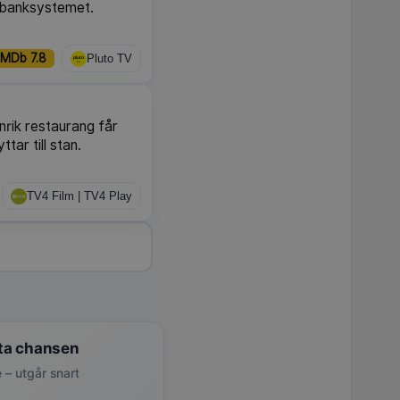
 banksystemet.
IMDb 7.8
Pluto TV
rik restaurang får
tar till stan.
TV4 Film | TV4 Play
ta chansen
 – utgår snart