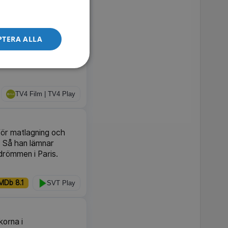
TV4 Film | TV4 Play
PTERA ALLA
rsey, vars liv kretsar
orr. Amerikansk
TV4 Film | TV4 Play
för matlagning och
. Så han lämnar
drömmen i Paris.
MDb 8.1
SVT Play
korna i