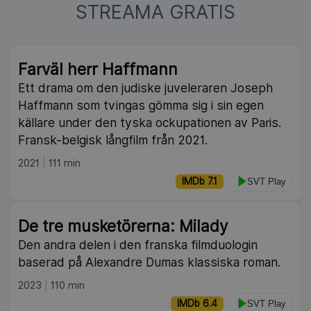
STREAMA GRATIS
NY
Farväl herr Haffmann
Ett drama om den judiske juveleraren Joseph
Haffmann som tvingas gömma sig i sin egen
källare under den tyska ockupationen av Paris.
Fransk-belgisk långfilm från 2021.
2021
111 min
IMDb 7.1
SVT Play
NY
De tre musketörerna: Milady
Den andra delen i den franska filmduologin
baserad på Alexandre Dumas klassiska roman.
2023
110 min
IMDb 6.4
SVT Play