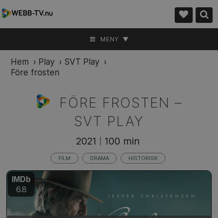
MENY ▼
Hem
›
Play
›
SVT Play
›
Före frosten
FÖRE FROSTEN –
SVT PLAY
2021
100 min
|
FILM
DRAMA
HISTORISK
IMDb
6.8