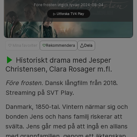
Före frosten utgick tyvärr 2024-08-04
▷ Utforska TV4 Play
♡ Mina favoriter
Rekommendera
Dela
Historiskt drama med Jesper
Christensen, Clara Rosager m.fl.
Före frosten.
Dansk långfilm från 2018.
Streaming på SVT Play.
Danmark, 1850-tal. Vintern närmar sig och
bonden Jens och hans familj riskerar att
svälta. Jens går med på att ingå en allians
med grannfamiljen, genom ett äktenskap