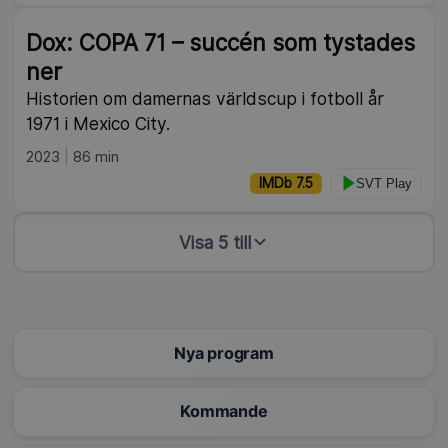
Dox: COPA 71 – succén som tystades
ner
Historien om damernas världscup i fotboll år
1971 i Mexico City.
2023
86 min
IMDb 7.5
SVT Play
Visa 5 till
Nya program
Kommande