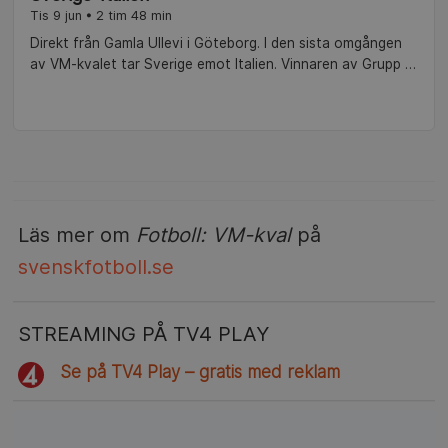
Tis 9 jun • 2 tim 48 min
Direkt från Gamla Ullevi i Göteborg. I den sista omgången
av VM-kvalet tar Sverige emot Italien. Vinnaren av Grupp A1
direktkvalificerar sig till fotbolls-VM 2027 i Brasilien, medan
resterande lag fortsätter kvalet i play-off-spel under
hösten. Kommentatorer: Pelle Bäckman och Hanna
Marklund. I studion: André Pops, Lotta Schelin och Elena
Sadiku. Reporter: Jane Björck.
Läs mer om
Fotboll: VM-kval
på
svenskfotboll.se
STREAMING PÅ TV4 PLAY
Se på TV4 Play – gratis med reklam