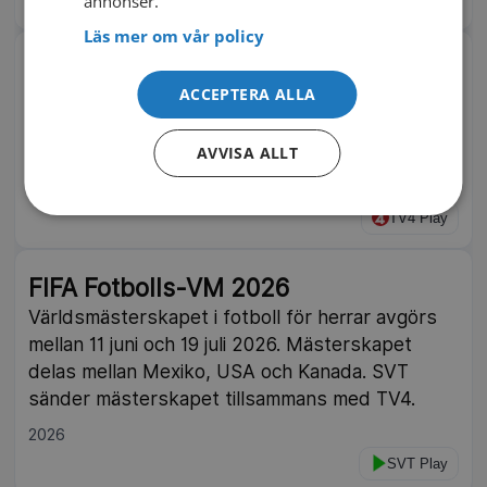
annonser.
Läs mer om vår policy
Berra testar OS-sporter
ACCEPTERA ALLA
Behrouz 'Berra' Badreh är TV4:s försökskanin
inför OS. Här ger sig OS-Berra på att testa flera
olika grenar, med blandat resultat.
AVVISA ALLT
2026
TV4 Play
FIFA Fotbolls-VM 2026
Världsmästerskapet i fotboll för herrar avgörs
mellan 11 juni och 19 juli 2026. Mästerskapet
delas mellan Mexiko, USA och Kanada. SVT
sänder mästerskapet tillsammans med TV4.
2026
SVT Play