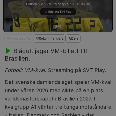
Fotboll: VM-kval utgick tyvärr 2026-06-16
▷ Utforska TV4 Play
♡ Mina favoriter
Rekommendera
Dela
Blågult jagar VM-biljett till
Brasilien.
Fotboll: VM-kval.
Streaming på SVT Play.
Det svenska damlandslaget spelar VM-kval
under våren 2026 med sikte på en plats i
världsmästerskapet i Brasilien 2027. I
kvalgrupp A1 väntar tre tunga motståndare
– Italien, Danmark och Serbien – där