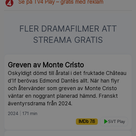
Se på TV4 Play – gratis med reklam
FLER DRAMAFILMER ATT
STREAMA GRATIS
NY
Greven av Monte Cristo
Oskyldigt dömd till åratal i det fruktade Château
d’If berövas Edmond Dantès allt. När han flyr
och återvänder som greven av Monte Cristo
väntar en noggrant planerad hämnd. Franskt
äventyrsdrama från 2024.
2024
171 min
IMDb 7.6
SVT Play