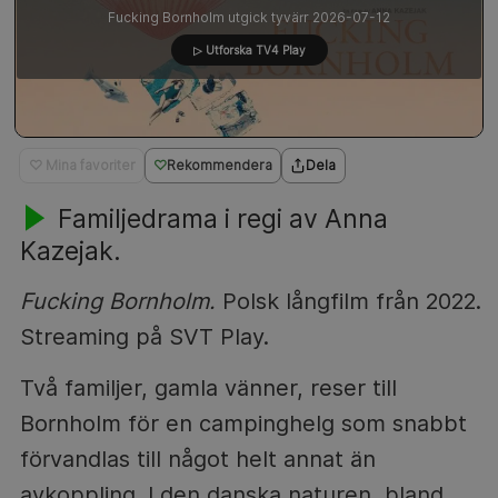
Fucking Bornholm utgick tyvärr 2026-07-12
▷ Utforska TV4 Play
♡ Mina favoriter
Rekommendera
Dela
Familjedrama i regi av Anna
Kazejak.
Fucking Bornholm.
Polsk långfilm från 2022.
Streaming på SVT Play.
Två familjer, gamla vänner, reser till
Bornholm för en campinghelg som snabbt
förvandlas till något helt annat än
avkoppling. I den danska naturen, bland