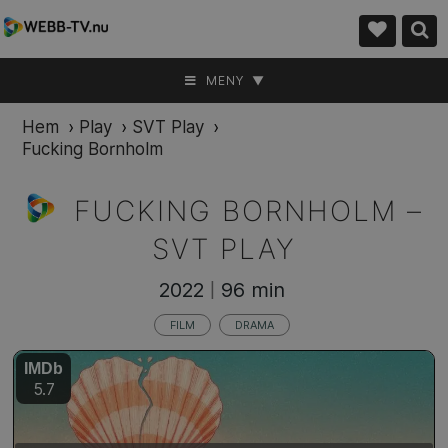
MENY ▼
Hem
›
Play
›
SVT Play
›
Fucking Bornholm
FUCKING BORNHOLM –
SVT PLAY
2022
96 min
|
FILM
DRAMA
IMDb
5.7