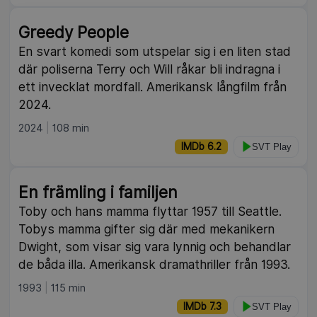
Greedy People
En svart komedi som utspelar sig i en liten stad
där poliserna Terry och Will råkar bli indragna i
ett invecklat mordfall. Amerikansk långfilm från
2024.
2024
108 min
IMDb 6.2
SVT Play
En främling i familjen
Toby och hans mamma flyttar 1957 till Seattle.
Tobys mamma gifter sig där med mekanikern
Dwight, som visar sig vara lynnig och behandlar
de båda illa. Amerikansk dramathriller från 1993.
1993
115 min
IMDb 7.3
SVT Play