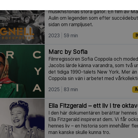
Ola Magnell – rockpoet, stilbildare och 
musikhistorias stora gåtor. En film av M
Aulin om legenden som efter succédebute
sidan om rampljuset.
2023
59 min
I
Marc by Sofia
Filmregissören Sofia Coppola och mode
Jacobs lärde känna varandra, som två ung
det tidiga 1990-talets New York. Mer än 
Coppola sin vän i arbetet med vårkollekt
2025
83 min
I
Ella Fitzgerald – ett liv i tre okta
I den här dokumentären berättar hennes 
Ella Fitzgerald inspirerat dem. Vi får o
hennes liv – en historia som innehåller fl
man kanske skulle kunna tro.