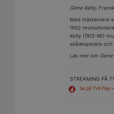
Gene Kelly
. Frans
Med mästerverk 
1952 revolutioner
Kelly (1912-96) m
skådespelare och k
Läs mer om
Gene 
STREAMING PÅ T
Se på TV4 Play –