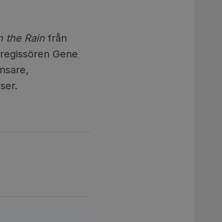
in the Rain
från
 regissören Gene
nsare,
ser.