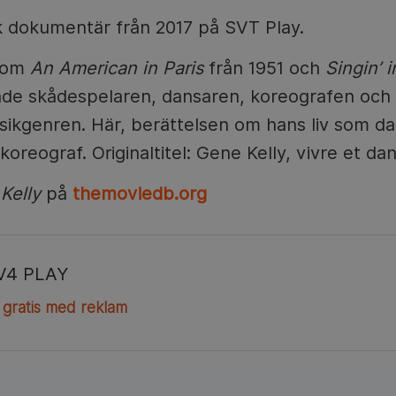
k dokumentär från 2017 på SVT Play.
som
An American in Paris
från 1951 och
Singin’ 
ade skådespelaren, dansaren, koreografen och
usikgenren. Här, berättelsen om hans liv som da
oreograf. Originaltitel: Gene Kelly, vivre et dan
Kelly
på
themoviedb.org
V4 PLAY
 gratis med reklam