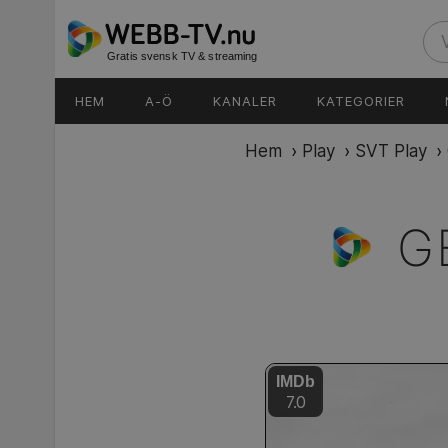
Gratis svensk TV & streaming
HEM
A-Ö
KANALER
KATEGORIER
Hem
›
Play
›
SVT Play
›
G
IMDb
7.0