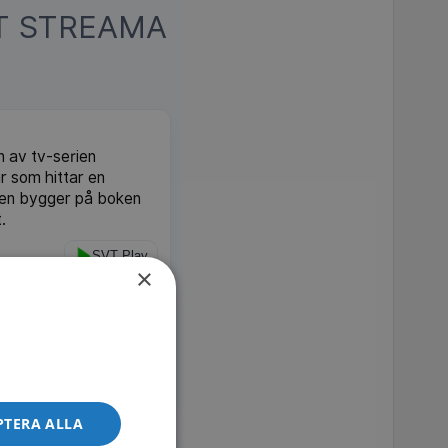
T STREAMA
n av tv-serien
 som hittar en
ien bygger på boken
.
SVT Play
×
kvist från 2025 av
MDb 7.2
SVT Play
PTERA ALLA
kpoeten