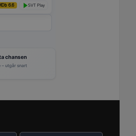
MDb 6.6
SVT Play
ta chansen
 – utgår snart