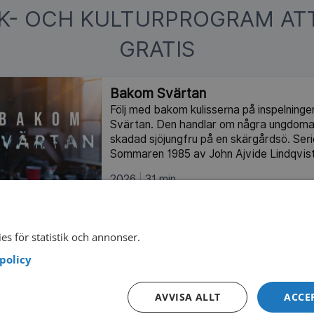
IK- OCH KULTURPROGRAM AT
GRATIS
Bakom Svärtan
Följ med bakom kulisserna på inspelninge
Svärtan. Den handlar om några ungdomar
skadad sjöjungfru på en skärgårdsö. Ser
Sommaren 1985 av John Ajvide Lindqvist
2026
31 min
Filmen om Siw
Prisbelönt biofilm om artisten Siw Malm
es för statistik och annonser.
Stina Gardell och Frida Neema Järnbert.
policy
2025
125 min
I
AVVISA ALLT
ACCE
Ola Magnell – den motvillige roc