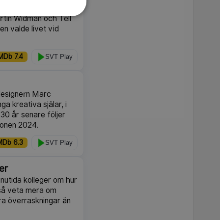
en av svensk
artin Widman och Tell
n valde livet vid
MDb 7.4
SVT Play
designern Marc
a kreativa själar, i
30 år senare följer
ionen 2024.
MDb 6.3
SVT Play
ver
nutida kolleger om hur
ckså veta mera om
era överraskningar än