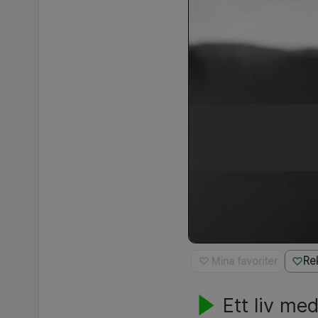
Re
♡ Mina favoriter
Ett liv me