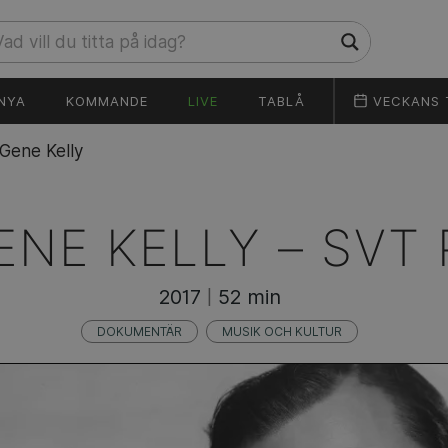
NYA
KOMMANDE
LIVE
TABLÅ
VECKANS 
Gene Kelly
ENE KELLY –
SVT 
2017
52 min
|
DOKUMENTÄR
MUSIK OCH KULTUR