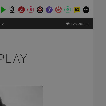
♥
FAVORITER
TV
PLAY