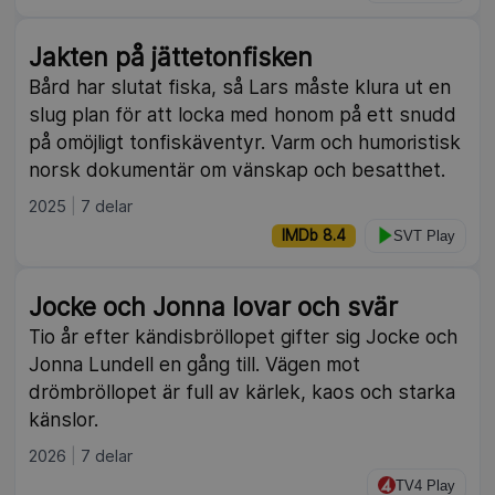
Jakten på jättetonfisken
Bård har slutat fiska, så Lars måste klura ut en
slug plan för att locka med honom på ett snudd
på omöjligt tonfiskäventyr. Varm och humoristisk
norsk dokumentär om vänskap och besatthet.
2025
7 delar
IMDb 8.4
SVT Play
Jocke och Jonna lovar och svär
Tio år efter kändisbröllopet gifter sig Jocke och
Jonna Lundell en gång till. Vägen mot
drömbröllopet är full av kärlek, kaos och starka
känslor.
2026
7 delar
TV4 Play