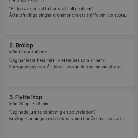
Fre 3 apr • 48 min
”Bilden av den rätta har ställt till problem”.
Åtta ofrivilliga singlar drömmer om att träffa sin livs stora
kärlek. De har matchats av relationsexperterna Hana
Jamali, Suzann Larsdotter, Lemarc Thomas och Katarina
Blom. Deltagarna är kärlekstörstande och vill veta vem som
är "den rätta”, men är inte frågan i grunden helt
2. Bröllop
felformulerad? Del 1 av 10.
Mån 13 apr • 49 min
”Jag har letat hela mitt liv efter det som är hem”.
Förhoppningsvis står deras livs kärlek framme vid altaret.
Men hur ska de veta? Blir det fyrverkeri? Kan kärlek växa
fram? Ett första ögonkast som kan förändra livet för alltid.
Del 2 av 10.
3. Flytta ihop
Mån 20 apr • 48 min
”Jag hade ju inte tänkt mig en polyrelation”.
Bröllopsklänningen och finkostymen har åkt av. Dags att
flytta ihop! Det är kul, pirrigt och spännande, men inte helt
enkelt. Kattkräk, gamla mönster, oro för tjatsex och