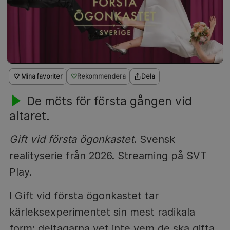
♡ Mina favoriter
Rekommendera
Dela
De möts för första gången vid
altaret.
Gift vid första ögonkastet
. Svensk
realityserie från 2026. Streaming på SVT
Play.
I Gift vid första ögonkastet tar
kärleksexperimentet sin mest radikala
form: deltagarna vet inte vem de ska gifta