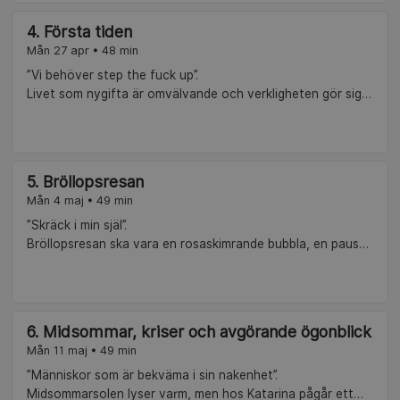
smutsiga borddukar. Att dela vardag visar sig snabbt vara
svårare än att säga ja vid altaret. Del 3 av 10.
4. Första tiden
Mån 27 apr • 48 min
”Vi behöver step the fuck up”.
Livet som nygifta är omvälvande och verkligheten gör sig
snabbt påmind. Hur ska paren ta nästa steg när det kommer
till intimitet och sex? Ska Henke hinna repa med bandet
samtidigt som relationen kräver mer? Får Amanda ro att
packa eller lägger sig Sebastian i lite för mycket? Kommer
5. Bröllopsresan
John känna sig accepterad av Annas vänner? Och varför
Mån 4 maj • 49 min
har Emilia och Sofie egentligen köpt så mycket ananas? Del
4 av 10.
”Skräck i min själ”.
Bröllopsresan ska vara en rosaskimrande bubbla, en paus
från vardagen. Men sprickorna låter inte vänta på sig. John
och Anna får sin första ”ick” och jagar passion bland
molnen. Amanda och Sebastian hamnar mitt ute i skogen i
sin hittills största konflikt. Jasmine och Henrik klarar två
6. Midsommar, kriser och avgörande ögonblick
nakna kvinnor, men inte frågan om hur de egentligen ska
Mån 11 maj • 49 min
kommunicera. Emilia och Sofie brottas med känslor av
otillräcklighet och jakten på en ”lesbisk keps”. Det mest
”Människor som är bekväma i sin nakenhet”.
utvecklande är sällan rosaskimrande. Del 5 av 10.
Midsommarsolen lyser varm, men hos Katarina pågår ett