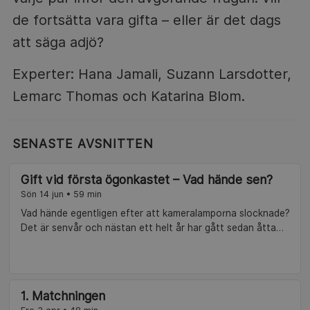
de fortsätta vara gifta – eller är det dags
att säga adjö?
Experter: Hana Jamali, Suzann Larsdotter,
Lemarc Thomas och Katarina Blom.
SENASTE AVSNITTEN
Gift vid första ögonkastet – Vad hände sen?
Sön 14 jun • 59 min
Vad hände egentligen efter att kameralamporna slocknade?
Det är senvår och nästan ett helt år har gått sedan åtta
främlingar, ihopmatchade av experter, sa ja till varandra.
Hur har det gått för deltagarna? Det blir garanterat starka
känslor när alla deltagare återsamlas efter ett händelserikt
år.
1. Matchningen