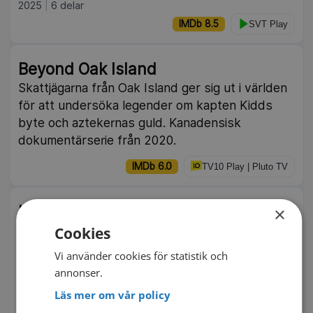
2025
6 delar
IMDb 8.5
SVT Play
Beyond Oak Island
Skattjägarna från Oak Island ger sig ut i världen
för att undersöka legender om kapten Kidds
byte och aztekernas guld. Kanadensisk
dokumentärserie från 2020.
IMDb 6.0
TV10 Play | Pluto TV
Kungliga skandaler
×
Från medeltiden och fram till våra dagar har det
Cookies
brittiska kungahuset varit föremål för allehanda
Vi använder cookies för statistik och
skandaler. Professor Suzannah Lipscomb
annonser.
undersöker kungliga skandaler genom tiderna.
Läs mer om vår policy
2023
4 delar