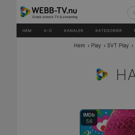
Gratis svensk TV & streaming
HEM
A-Ö
KANALER
KATEGORIER
Hem
›
Play
›
SVT Play
›
H
IMDb
5.6