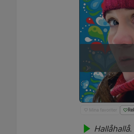
Re
♡ Mina favoriter
Hallåhallå
.