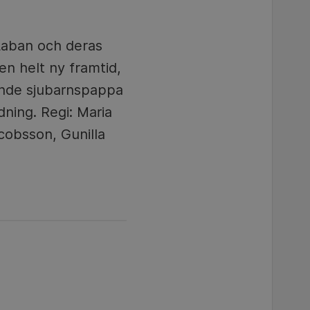
 Laban och deras
en helt ny framtid,
lande sjubarnspappa
dning. Regi: Maria
cobsson, Gunilla