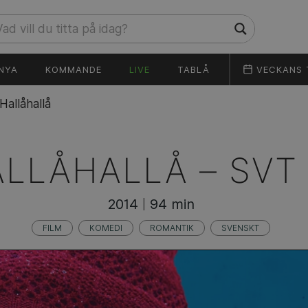
NYA
KOMMANDE
LIVE
TABLÅ
VECKANS 
Hallåhallå
ALLÅHALLÅ –
SVT
2014
94 min
|
FILM
KOMEDI
ROMANTIK
SVENSKT