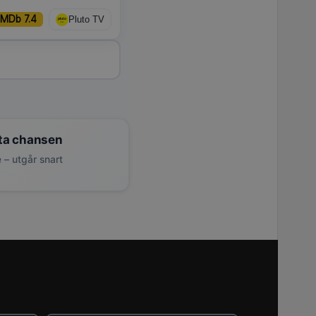
IMDb 7.4
Pluto TV
ta chansen
 – utgår snart