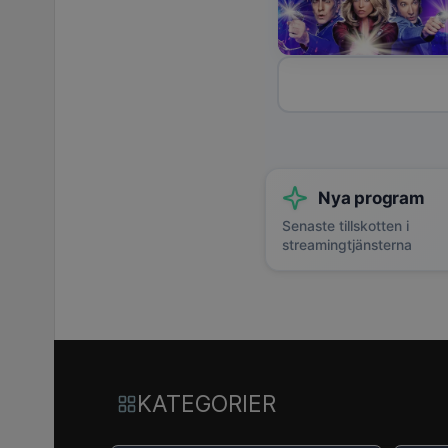
Nya program
Senaste tillskotten i
streamingtjänsterna
KATEGORIER