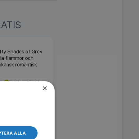
ATIS
Fifty Shades of Grey
mla flammor och
rikansk romantisk
TV4 Film | TV4 Play
×
kadad papegoja flyger
en grannen Ted hjälper
ntisk komedi från
PTERA ALLA
IMDb 6.1
TV4 Play