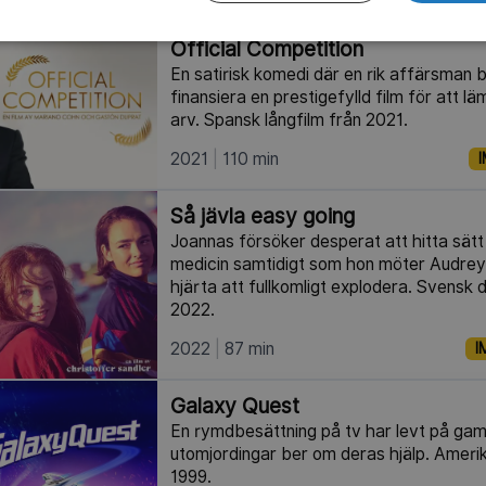
Official Competition
En satirisk komedi där en rik affärsman 
finansiera en prestigefylld film för att 
arv. Spansk långfilm från 2021.
2021
110 min
I
Så jävla easy going
Joannas försöker desperat att hitta sät
medicin samtidigt som hon möter Audre
hjärta att fullkomligt explodera. Svensk
2022.
2022
87 min
I
Galaxy Quest
En rymdbesättning på tv har levt på gamla 
utomjordingar ber om deras hjälp. Ameri
1999.