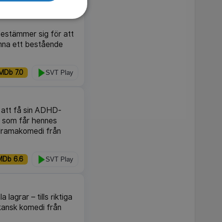
bestämmer sig för att
lämna ett bestående
MDb 7.0
SVT Play
t att få sin ADHD-
y som får hennes
 dramakomedi från
MDb 6.6
SVT Play
lagrar – tills riktiga
kansk komedi från