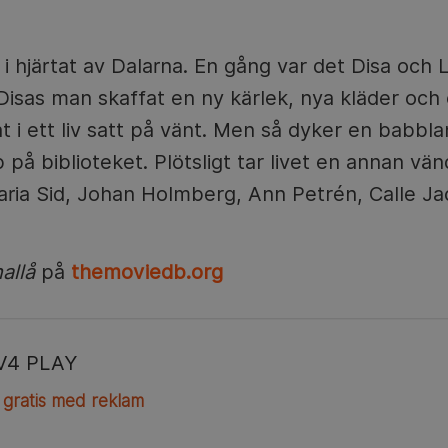
i hjärtat av Dalarna. En gång var det Disa och
isas man skaffat en ny kärlek, nya kläder och 
t i ett liv satt på vänt. Men så dyker en babb
på biblioteket. Plötsligt tar livet en annan vän
Maria Sid, Johan Holmberg, Ann Petrén, Calle Ja
allå
på
themoviedb.org
V4 PLAY
 gratis med reklam