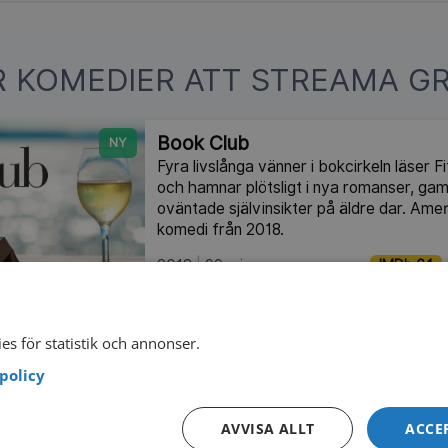
R KOMEDIER ATT STREAMA GR
Book Club
NY
Fyra livslånga vänner i bokcirkeln läser 
och hamnar plötsligt i nya romanser, ga
oväntade självinsikter på äldre dar. Ame
komedi från 2018.
2018
99 min
IMDb 6.1
Fly Away with Me
Angies nya drömlägenhet hotas när en s
es för statistik och annonser.
in och stannar. Inga husdjur är tillåtna m
policy
henne att hitta ägaren. Amerikansk roma
2022.
AVVISA ALLT
ACCE
2022
81 min