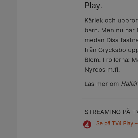
Play.
Kärlek och uppror 
barn. Men nu har D
medan Disa fastna
från Grycksbo upp 
Blom. I rollerna: 
Nyroos m.fl.
Läs mer om
Hallåh
STREAMING PÅ T
Se på TV4 Play –