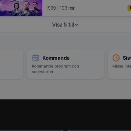
1999
103 min
Visa 5 till
Kommande
Sis
Kommande program och
Missa inte
seriestarter