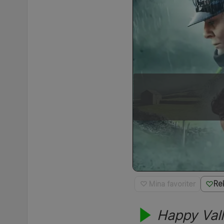
Re
♡ Mina favoriter
Happy Val