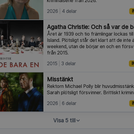
kriminalserie från 2026.
2026
4 delar
I
Agatha Christie: Och så var de b
Året är 1939 och tio främlingar lockas til
Island. Plötsligt står det klart att de inte 
weekend, utan de börjar en och en försvin
från 2015.
2015
3 delar
I
Misstänkt
Rektorn Michael Polly blir huvudmisstänk
Sarah plötsligt försvinner. Brittiskt krim
2026
6 delar
I
Visa 5 till