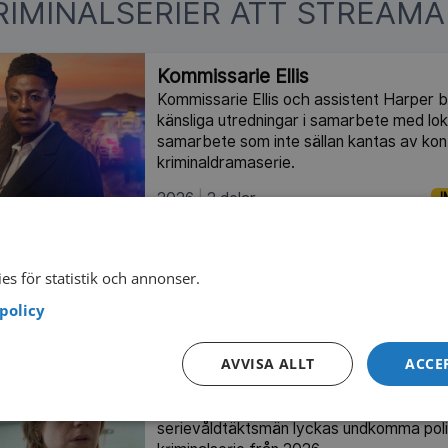
RIMINALSERIER ATT STREAMA
Kommissarie Ellis
Kommissarie Ellis och assistent Harper b
känsliga utredningar i samarbete med loka
samarbete som inte sällan kantas av konfl
kriminaldramaserie.
2026
2 delar
I
Morden i Midsomer
Kommissarie Barnaby löser mordgåtor i 
es för statistik och annonser.
lantliga idyllen Midsomer.
policy
2025
4 delar
I
AVVISA ALLT
ACCE
Taxidåden i London
Baserad på skandalen där en av Storbrit
serievåldtäktsmän lyckas undkomma polis