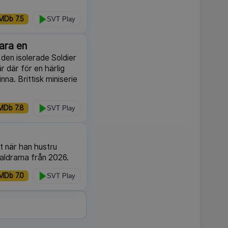
MDb 7.5
SVT Play
ara en
l den isolerade Soldier
är där för en härlig
na. Brittisk miniserie
MDb 7.8
SVT Play
t när han hustru
inaldrama från 2026.
MDb 7.0
SVT Play