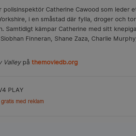
r polisinspektör Catherine Cawood som leder e
orkshire, i en småstad där fylla, droger och ton
. Samtidigt kämpar Catherine med sitt knepiga pr
 Siobhan Finneran, Shane Zaza, Charlie Murph
 Valley
på
themoviedb.org
V4 PLAY
 gratis med reklam