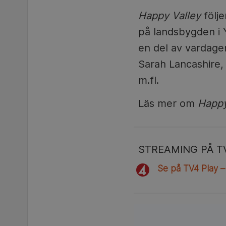
Happy Valley
följe
på landsbygden i Y
en del av vardagen
Sarah Lancashire,
m.fl.
Läs mer om
Happy
STREAMING PÅ T
Se på TV4 Play –