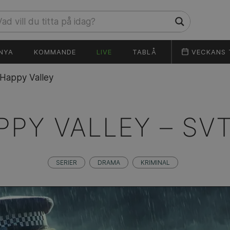
NYA
KOMMANDE
LIVE
TABLÅ
VECKANS 
Happy Valley
PPY VALLEY –
SVT
SERIER
DRAMA
KRIMINAL