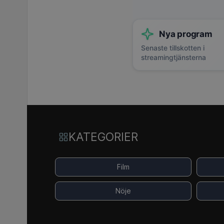
Nya program
Senaste tillskotten i
streamingtjänsterna
KATEGORIER
Film
Nöje