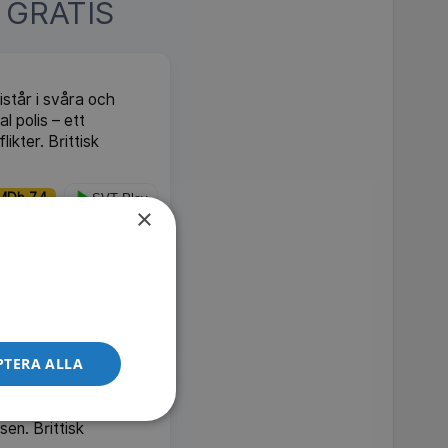
 GRATIS
istår i svåra och
l polis – ett
ikter. Brittisk
MDb 7.4
SVT Play
×
den pittoreska och
MDb 7.9
SVT Play
PTERA ALLA
anniens värsta
en. Brittisk