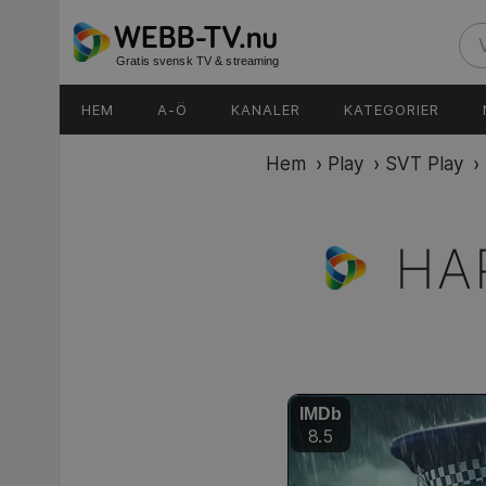
Gratis svensk TV & streaming
HEM
A-Ö
KANALER
KATEGORIER
Hem
›
Play
›
SVT Play
›
HA
IMDb
8.5